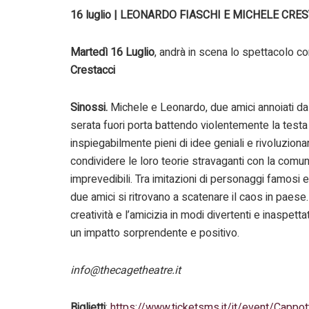
16 luglio | LEONARDO FIASCHI E MICHELE CRE
Martedì 16 Luglio
, andrà in scena lo spettacolo c
Crestacci
Sinossi.
Michele e Leonardo, due amici annoiati dall
serata fuori porta battendo violentemente la testa c
inspiegabilmente pieni di idee geniali e rivoluzionar
condividere le loro teorie stravaganti con la comuni
imprevedibili. Tra imitazioni di personaggi famosi e
due amici si ritrovano a scatenare il caos in paese.
creatività e l’amicizia in modi divertenti e inaspet
un impatto sorprendente e positivo.
info@thecagetheatre.it
Biglietti
:
https://www.ticketsms.it/it/event/Cappot