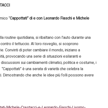
STACCI
omico “
Cappottati” di e con Leonardo Fiaschi e Michele
a routine quotidiana, si ribaltano con l’auto durante una
ontro il tettuccio. Al loro risveglio, si scoprono
ie. Convinti di poter cambiare il mondo, iniziano a
tà, provocando una serie di situazioni esilaranti e
 discussioni sui cambiamenti climatici, politica e costume, i
 “Cappottati” è una serata di varietà che celebra la
tati. Dimostrando che anche le idee più folli possono avere
tati-Michele-Crestacci-e-Leonardo-Fiaschi-Livorno-