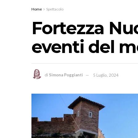
Home
Spettacolo
Fortezza Nuo
eventi del m
di
Simona Poggianti
5 Luglio, 2024