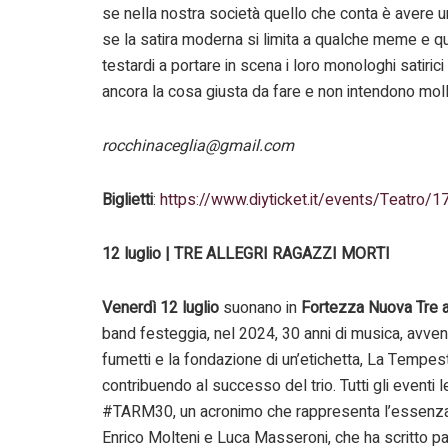
se nella nostra società quello che conta è avere u
se la satira moderna si limita a qualche meme e qu
testardi a portare in scena i loro monologhi satiric
ancora la cosa giusta da fare e non intendono moll
rocchinaceglia@gmail.com
Biglietti
:
https://www.diyticket.it/events/Teatro/1
12 luglio | TRE ALLEGRI RAGAZZI MORTI
Venerdì 12 luglio
suonano in
Fortezza Nuova
Tre 
band festeggia, nel 2024, 30 anni di musica, avven
fumetti e la fondazione di un’etichetta, La Tempes
contribuendo al successo del trio. Tutti gli eventi
#TARM30, un acronimo che rappresenta l’essenza 
Enrico Molteni e Luca Masseroni, che ha scritto pagin