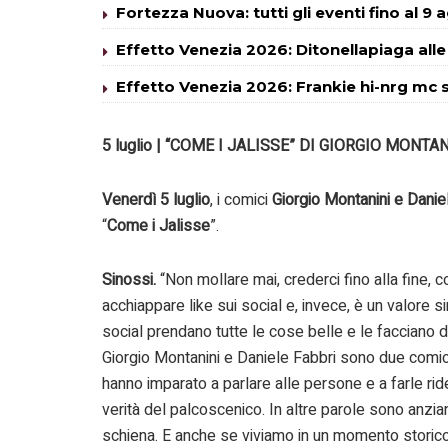
Fortezza Nuova: tutti gli eventi fino al 9
Effetto Venezia 2026: Ditonellapiaga alle
Effetto Venezia 2026: Frankie hi-nrg mc s
5 luglio | “COME I JALISSE” DI GIORGIO MONTA
Venerdì 5 luglio
, i comici
Giorgio Montanini e Danie
“
Come i Jalisse
”.
Sinossi.
“Non mollare mai, crederci fino alla fine, 
acchiappare like sui social e, invece, è un valore si
social prendano tutte le cose belle e le facciano div
Giorgio Montanini e Daniele Fabbri sono due comici
hanno imparato a parlare alle persone e a farle rid
verità del palcoscenico. In altre parole sono anzian
schiena. E anche se viviamo in un momento storico