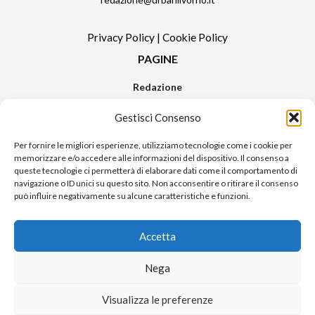
Privacy Policy
|
Cookie Policy
PAGINE
Redazione
Contatti
Gestisci Consenso
Pubblicità
Sitemap
Per fornire le migliori esperienze, utilizziamo tecnologie come i cookie per
memorizzare e/o accedere alle informazioni del dispositivo. Il consenso a
RUBRICHE
queste tecnologie ci permetterà di elaborare dati come il comportamento di
navigazione o ID unici su questo sito. Non acconsentire o ritirare il consenso
Notizie in Primo Piano
può influire negativamente su alcune caratteristiche e funzioni.
Tutte le notizie
Urban Video
Accetta
Livorno FAQs
Nega
© 2024 UP di Poggianti Simona | Urban Livorno è una testata giornalistica
Visualizza le preferenze
iscritta al numero n. 09/2018 del Registro Stampa del Tribunale di Livorno