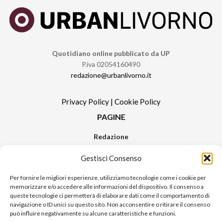
Quotidiano online pubblicato da UP
P.iva 02054160490
redazione@urbanlivorno.it
Privacy Policy
|
Cookie Policy
PAGINE
Redazione
Contatti
Gestisci Consenso
Pubblicità
Sitemap
Per fornire le migliori esperienze, utilizziamo tecnologie come i cookie per
memorizzare e/o accedere alle informazioni del dispositivo. Il consenso a
RUBRICHE
queste tecnologie ci permetterà di elaborare dati come il comportamento di
navigazione o ID unici su questo sito. Non acconsentire o ritirare il consenso
Notizie in Primo Piano
può influire negativamente su alcune caratteristiche e funzioni.