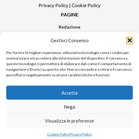
Privacy Policy
|
Cookie Policy
PAGINE
Redazione
Contatti
Gestisci Consenso
Pubblicità
Sitemap
Per fornire le migliori esperienze, utilizziamo tecnologie come i cookie per
memorizzare e/o accedere alle informazioni del dispositivo. Il consenso a
RUBRICHE
queste tecnologie ci permetterà di elaborare dati come il comportamento di
navigazione o ID unici su questo sito. Non acconsentire o ritirare il consenso
Notizie in Primo Piano
può influire negativamente su alcune caratteristiche e funzioni.
Tutte le notizie
Urban Video
Accetta
Livorno FAQs
Nega
© 2024 UP di Poggianti Simona | Urban Livorno è una testata giornalistica
Visualizza le preferenze
iscritta al numero n. 09/2018 del Registro Stampa del Tribunale di Livorno
Sito realizzato da
Alessio Rossi
Cookie Policy
Privacy Policy