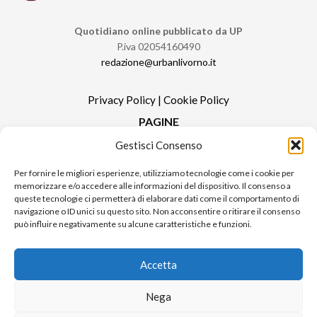
Quotidiano online pubblicato da UP
P.iva 02054160490
redazione@urbanlivorno.it
Privacy Policy
|
Cookie Policy
PAGINE
Gestisci Consenso
Redazione
Contatti
Per fornire le migliori esperienze, utilizziamo tecnologie come i cookie per
memorizzare e/o accedere alle informazioni del dispositivo. Il consenso a
Pubblicità
queste tecnologie ci permetterà di elaborare dati come il comportamento di
Sitemap
navigazione o ID unici su questo sito. Non acconsentire o ritirare il consenso
può influire negativamente su alcune caratteristiche e funzioni.
RUBRICHE
Notizie in Primo Piano
Accetta
Tutte le notizie
Urban Video
Nega
Livorno FAQs