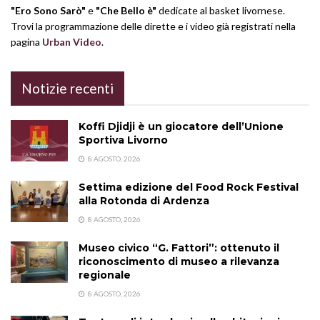
"Ero Sono Sarò"
e
"Che Bello è"
dedicate al basket livornese.
Trovi la programmazione delle dirette e i video già registrati nella
pagina
Urban Video
.
Notizie recenti
Koffi Djidji è un giocatore dell’Unione
Sportiva Livorno
8 AGOSTO, 2026
Settima edizione del Food Rock Festival
alla Rotonda di Ardenza
8 AGOSTO, 2026
Museo civico “G. Fattori”: ottenuto il
riconoscimento di museo a rilevanza
regionale
8 AGOSTO, 2026