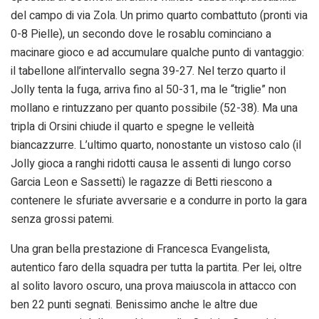
del campo di via Zola. Un primo quarto combattuto (pronti via
0-8 Pielle), un secondo dove le rosablu cominciano a
macinare gioco e ad accumulare qualche punto di vantaggio:
il tabellone all’intervallo segna 39-27. Nel terzo quarto il
Jolly tenta la fuga, arriva fino al 50-31, ma le “triglie” non
mollano e rintuzzano per quanto possibile (52-38). Ma una
tripla di Orsini chiude il quarto e spegne le velleità
biancazzurre. L’ultimo quarto, nonostante un vistoso calo (il
Jolly gioca a ranghi ridotti causa le assenti di lungo corso
Garcia Leon e Sassetti) le ragazze di Betti riescono a
contenere le sfuriate avversarie e a condurre in porto la gara
senza grossi patemi.
Una gran bella prestazione di Francesca Evangelista,
autentico faro della squadra per tutta la partita. Per lei, oltre
al solito lavoro oscuro, una prova maiuscola in attacco con
ben 22 punti segnati. Benissimo anche le altre due