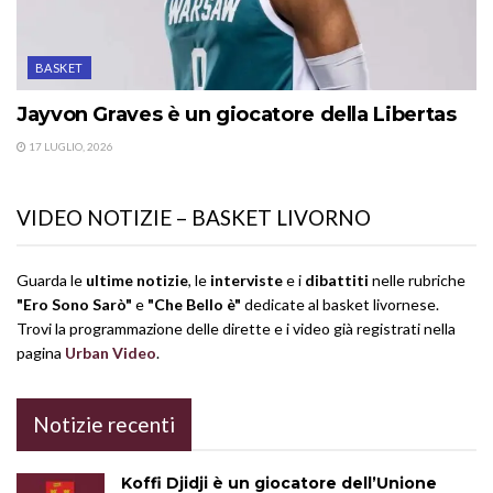
BASKET
Jayvon Graves è un giocatore della Libertas
17 LUGLIO, 2026
VIDEO NOTIZIE – BASKET LIVORNO
Guarda le
ultime notizie
, le
interviste
e i
dibattiti
nelle rubriche
"Ero Sono Sarò"
e
"Che Bello è"
dedicate al basket livornese.
Trovi la programmazione delle dirette e i video già registrati nella
pagina
Urban Video
.
Notizie recenti
Koffi Djidji è un giocatore dell’Unione