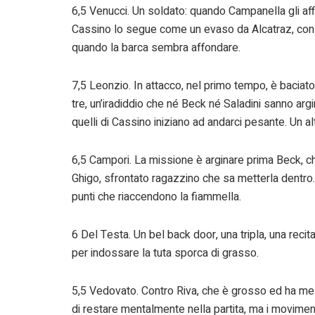
6,5 Venucci. Un soldato: quando Campanella gli affi
Cassino lo segue come un evaso da Alcatraz, con C
quando la barca sembra affondare.
7,5 Leonzio. In attacco, nel primo tempo, è baciat
tre, un’iradiddio che né Beck né Saladini sanno argi
quelli di Cassino iniziano ad andarci pesante. Un altr
6,5 Campori. La missione è arginare prima Beck, ch
Ghigo, sfrontato ragazzino che sa metterla dentro. 
punti che riaccendono la fiammella.
6 Del Testa. Un bel back door, una tripla, una reci
per indossare la tuta sporca di grasso.
5,5 Vedovato. Contro Riva, che è grosso ed ha mest
di restare mentalmente nella partita, ma i moviment