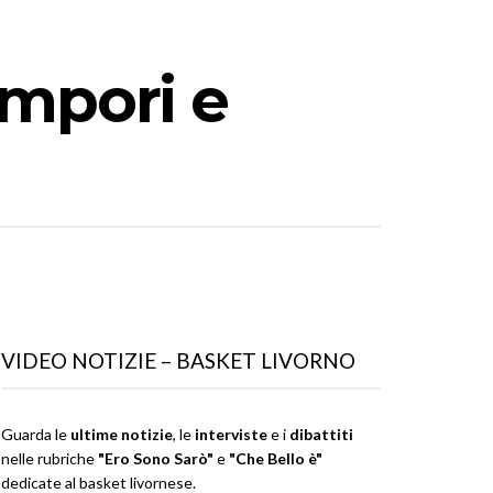
ampori e
VIDEO NOTIZIE – BASKET LIVORNO
Guarda le
ultime notizie
, le
interviste
e i
dibattiti
nelle rubriche
"Ero Sono Sarò"
e
"Che Bello è"
dedicate al basket livornese.