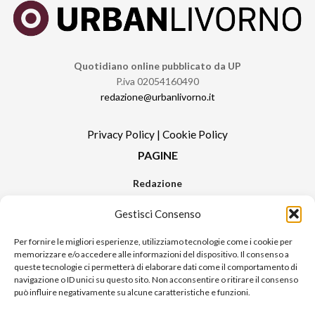
Quotidiano online pubblicato da UP
P.iva 02054160490
redazione@urbanlivorno.it
Privacy Policy
|
Cookie Policy
PAGINE
Redazione
Contatti
Gestisci Consenso
Pubblicità
Sitemap
Per fornire le migliori esperienze, utilizziamo tecnologie come i cookie per
memorizzare e/o accedere alle informazioni del dispositivo. Il consenso a
RUBRICHE
queste tecnologie ci permetterà di elaborare dati come il comportamento di
navigazione o ID unici su questo sito. Non acconsentire o ritirare il consenso
Notizie in Primo Piano
può influire negativamente su alcune caratteristiche e funzioni.
Tutte le notizie