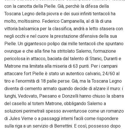
con la canotta della Pielle. Già, perchè la difesa della
Toscana Legno della piovra e dei suoi infiniti tentacoli ha
molto, moltissimo. Federico Campanella, al di là di una
vittoria balsamica per la classifica, andrà a letto stasera con
negli occhi e nel cuore la prestazione difensiva della sua
Pielle. Un gigantesco polipo dai mille tentacoli che spuntano
ovunque e che alla fine ha stritolato Salerno, formazione
pericolosa in attacco, baciata dal talento di Stanic, Duranti e
Matrone ma limitata alla miseria di 63 punti. Per i campani
attaccare fort Pielle è stato un autentico calvario, 24/60 al
tiro e l’enormità di 18 palle perse. Già, ma la Toscana Legno
diventa di cemento armato quando decide di alzare il muro: i
lunghi, Vedovato, Paesano e Donzelli hanno chiuso la sbarra
del casello al totem Matrone, obbligando Salerno a
soluzioni perimetrali spesso avventurose come un romanzo
di Jules Verne o a passaggi interni facili come rispondere
sulla riga a un servizio di Berrettini. E così, possesso dopo