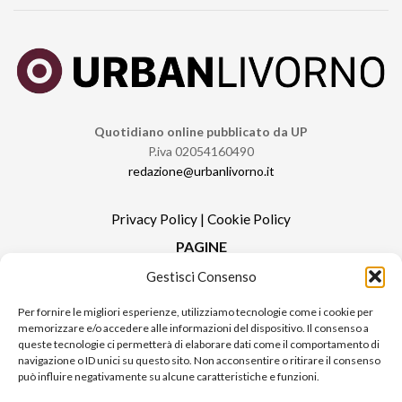
Quotidiano online pubblicato da UP
P.iva 02054160490
redazione@urbanlivorno.it
Privacy Policy
|
Cookie Policy
PAGINE
Gestisci Consenso
Redazione
Contatti
Per fornire le migliori esperienze, utilizziamo tecnologie come i cookie per
memorizzare e/o accedere alle informazioni del dispositivo. Il consenso a
Pubblicità
queste tecnologie ci permetterà di elaborare dati come il comportamento di
Sitemap
navigazione o ID unici su questo sito. Non acconsentire o ritirare il consenso
può influire negativamente su alcune caratteristiche e funzioni.
RUBRICHE