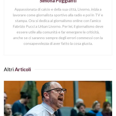
Simona Poggianti
Appassionata di calcio e della sua città, Livorno, inizia a
lavorare come giornalista sportivo alla radio e poi in TV e
stampa. Ora si dedica al giornalismo online con l'amico
Fabrizio Pucci a Urban Livorno. Per lei, il giornalismo deve
essere utile alla comunità e far emergere le criticità,
anche se ci saranno sempre degli errori commessi con la
consapevolezza di aver fatto la cosa giusta.
Altri
Articoli