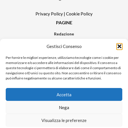
Privacy Policy
|
Cookie Policy
PAGINE
Redazione
Contatti
Gestisci Consenso
Pubblicità
Sitemap
Per fornire le migliori esperienze, utilizziamo tecnologie come i cookie per
memorizzare e/o accedere alle informazioni del dispositivo. Il consenso a
RUBRICHE
queste tecnologie ci permetterà di elaborare dati come il comportamento di
navigazione o ID unici su questo sito. Non acconsentire o ritirare il consenso
Notizie in Primo Piano
può influire negativamente su alcune caratteristiche e funzioni.
Tutte le notizie
Urban Video
Accetta
Livorno FAQs
Nega
© 2024 UP di Poggianti Simona | Urban Livorno è una testata giornalistica
Visualizza le preferenze
iscritta al numero n. 09/2018 del Registro Stampa del Tribunale di Livorno