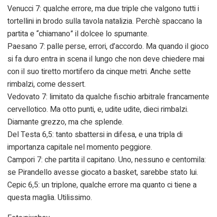
Venucci 7: qualche errore, ma due triple che valgono tutti i
tortellini in brodo sulla tavola natalizia. Perchè spaccano la
partita e “chiamano” il dolcee lo spumante.
Paesano 7: palle perse, errori, d’accordo. Ma quando il gioco
si fa duro entra in scena il lungo che non deve chiedere mai
con il suo tiretto mortifero da cinque metri. Anche sette
rimbalzi, come dessert.
Vedovato 7: limitato da qualche fischio arbitrale francamente
cervellotico. Ma otto punti, e, udite udite, dieci rimbalzi.
Diamante grezzo, ma che splende.
Del Testa 6,5: tanto sbattersi in difesa, e una tripla di
importanza capitale nel momento peggiore.
Campori 7: che partita il capitano. Uno, nessuno e centomila:
se Pirandello avesse giocato a basket, sarebbe stato lui.
Cepic 6,5: un triplone, qualche errore ma quanto ci tiene a
questa maglia. Utilissimo.