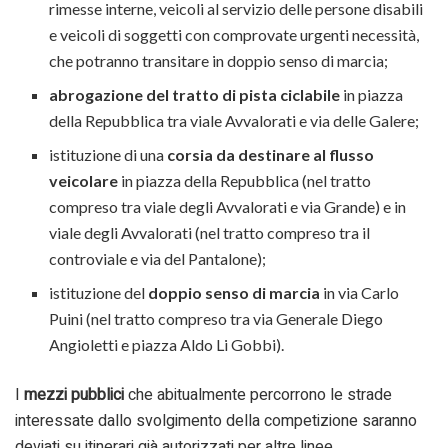
rimesse interne, veicoli al servizio delle persone disabili
e veicoli di soggetti con comprovate urgenti necessità,
che potranno transitare in doppio senso di marcia;
abrogazione d
el
tratt
o
di pista ciclabile
in piazza
della Repubblica tra viale Avvalorati e via delle Galere;
istituzione di una
corsia da destinare al flusso
veicolare
in piazza della Repubblica (nel tratto
compreso tra viale degli Avvalorati e via Grande) e in
viale degli Avvalorati (nel tratto compreso tra il
controviale e via del Pantalone);
istituzione del
doppio senso di marcia
in via Carlo
Puini (nel tratto compreso tra via Generale Diego
Angioletti e piazza Aldo Li Gobbi).
I
mezzi pubblici
che abitualmente percorrono le strade
interessate dallo svolgimento della competizione saranno
deviati su itinerari già autorizzati per altre linee.