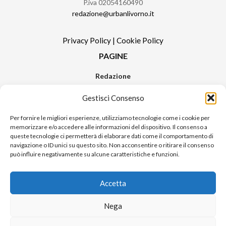
P.iva 02054160490
redazione@urbanlivorno.it
Privacy Policy
|
Cookie Policy
PAGINE
Redazione
Contatti
Gestisci Consenso
Pubblicità
Sitemap
Per fornire le migliori esperienze, utilizziamo tecnologie come i cookie per
memorizzare e/o accedere alle informazioni del dispositivo. Il consenso a
RUBRICHE
queste tecnologie ci permetterà di elaborare dati come il comportamento di
navigazione o ID unici su questo sito. Non acconsentire o ritirare il consenso
Notizie in Primo Piano
può influire negativamente su alcune caratteristiche e funzioni.
Tutte le notizie
Urban Video
Accetta
Livorno FAQs
Nega
© 2024 UP di Poggianti Simona | Urban Livorno è una testata giornalistica