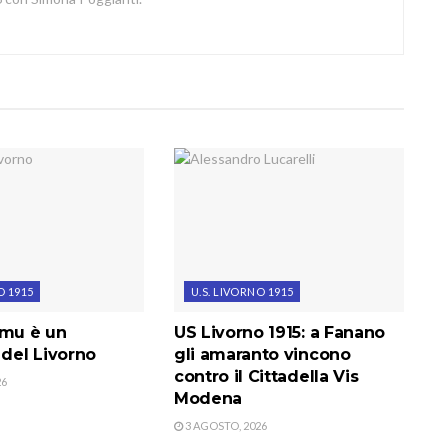
O 1915
U.S. LIVORNO 1915
amu è un
US Livorno 1915: a Fanano
 del Livorno
gli amaranto vincono
contro il Cittadella Vis
26
Modena
3 AGOSTO, 2026