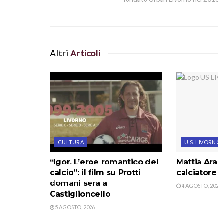
Altri
Articoli
CULTURA
U.S. LIVORN
“Igor. L’eroe romantico del
Mattia Ar
calcio”: il film su Protti
calciatore
domani sera a
4 AGOSTO, 20
Castiglioncello
5 AGOSTO, 2026