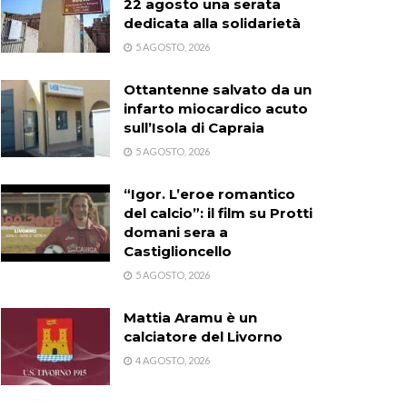
22 agosto una serata
dedicata alla solidarietà
5 AGOSTO, 2026
Ottantenne salvato da un
infarto miocardico acuto
sull’Isola di Capraia
5 AGOSTO, 2026
“Igor. L’eroe romantico
del calcio”: il film su Protti
domani sera a
Castiglioncello
5 AGOSTO, 2026
Mattia Aramu è un
calciatore del Livorno
4 AGOSTO, 2026