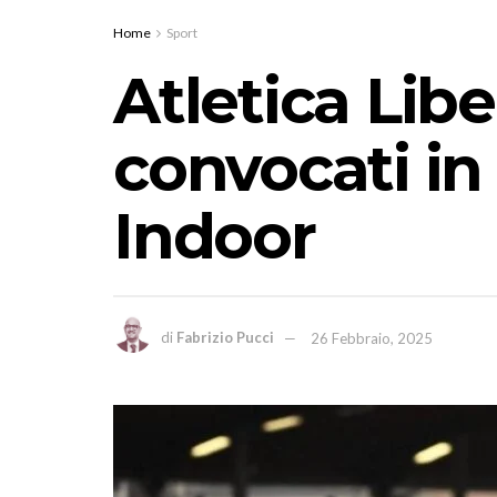
Home
Sport
Atletica Libe
convocati in
Indoor
di
Fabrizio Pucci
26 Febbraio, 2025