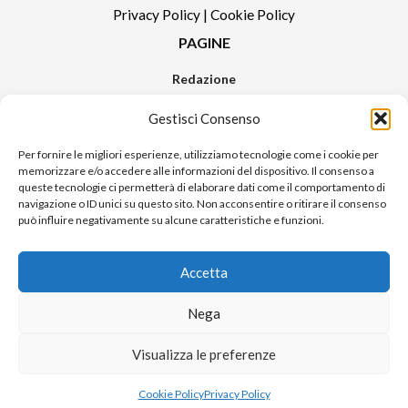
Privacy Policy
|
Cookie Policy
PAGINE
Redazione
Contatti
Gestisci Consenso
Pubblicità
Sitemap
Per fornire le migliori esperienze, utilizziamo tecnologie come i cookie per
memorizzare e/o accedere alle informazioni del dispositivo. Il consenso a
RUBRICHE
queste tecnologie ci permetterà di elaborare dati come il comportamento di
navigazione o ID unici su questo sito. Non acconsentire o ritirare il consenso
Notizie in Primo Piano
può influire negativamente su alcune caratteristiche e funzioni.
Tutte le notizie
Urban Video
Accetta
Livorno FAQs
Nega
© 2024 UP di Poggianti Simona | Urban Livorno è una testata giornalistica
Visualizza le preferenze
iscritta al numero n. 09/2018 del Registro Stampa del Tribunale di Livorno
Sito realizzato da
Alessio Rossi
Cookie Policy
Privacy Policy