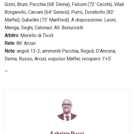
Gistri, Bruni; Pecchia (68′ Dema), Falconi (72′ Cecchi), Vitali
Borgarello, Carcani (64′ Senesi); Purro, Doratiotto (82′
Maffei); Gubellini (73′ Manfredi). A disposizione: Leoni,
Menga, Seghi, Calonaci. All. Bonuccelli
Arbitro
: Morello di Tivoli
Rete
: 86′ Arcuri
Note
: angoli 13-2; ammoniti Pecchia, Regoli, D’Ancona,
Dema, Russo, Arcuri; espulso Maffei; recupero 1’+5′
—
Fabrizio Pucci