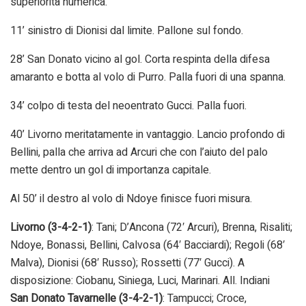
superiorità numerica.
11’ sinistro di Dionisi dal limite. Pallone sul fondo.
28’ San Donato vicino al gol. Corta respinta della difesa
amaranto e botta al volo di Purro. Palla fuori di una spanna.
34’ colpo di testa del neoentrato Gucci. Palla fuori.
40’ Livorno meritatamente in vantaggio. Lancio profondo di
Bellini, palla che arriva ad Arcuri che con l’aiuto del palo
mette dentro un gol di importanza capitale.
Al 50’ il destro al volo di Ndoye finisce fuori misura.
Livorno (3-4-2-1)
: Tani; D’Ancona (72′ Arcuri), Brenna, Risaliti;
Ndoye, Bonassi, Bellini, Calvosa (64′ Bacciardi); Regoli (68′
Malva), Dionisi (68′ Russo); Rossetti (77′ Gucci). A
disposizione: Ciobanu, Siniega, Luci, Marinari. All. Indiani
San Donato Tavarnelle (3-4-2-1)
: Tampucci; Croce,