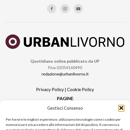
Quotidiano online pubblicato da UP
P.iva 02054160490
redazione@urbanlivorno.it
Privacy Policy
|
Cookie Policy
PAGINE
Gestisci Consenso
Redazione
Contatti
Per fornire le migliori esperienze, utilizziamo tecnologie come i cookie per
memorizzare e/o accedere alle informazioni del dispositivo. Il consenso a
Pubblicità
queste tecnologie ci permetterà di elaborare dati come il comportamento di