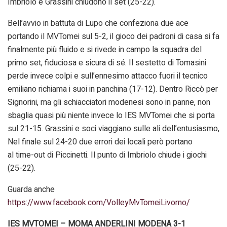
Imbriolo e Grassini chiudono il set (25-22).
Bell’avvio in battuta di Lupo che confeziona due ace
portando il MVTomei sul 5-2, il gioco dei padroni di casa si fa
finalmente più fluido e si rivede in campo la squadra del
primo set, fiduciosa e sicura di sé. Il sestetto di Tomasini
perde invece colpi e sull’ennesimo attacco fuori il tecnico
emiliano richiama i suoi in panchina (17-12). Dentro Riccò per
Signorini, ma gli schiacciatori modenesi sono in panne, non
sbaglia quasi più niente invece lo IES MVTomei che si porta
sul 21-15. Grassini e soci viaggiano sulle ali dell’entusiasmo,
Nel finale sul 24-20 due errori dei locali però portano
al time-out di Piccinetti. Il punto di Imbriolo chiude i giochi
(25-22).
Guarda anche
https://www.facebook.com/VolleyMvTomeiLivorno/
IES MVTOMEI – MOMA ANDERLINI MODENA 3-1