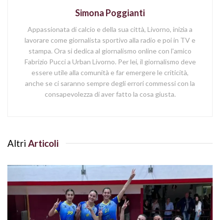
Simona Poggianti
Appassionata di calcio e della sua città, Livorno, inizia a
lavorare come giornalista sportivo alla radio e poi in TV e
stampa. Ora si dedica al giornalismo online con l'amico
Fabrizio Pucci a Urban Livorno. Per lei, il giornalismo deve
essere utile alla comunità e far emergere le criticità,
anche se ci saranno sempre degli errori commessi con la
consapevolezza di aver fatto la cosa giusta.
Altri
Articoli