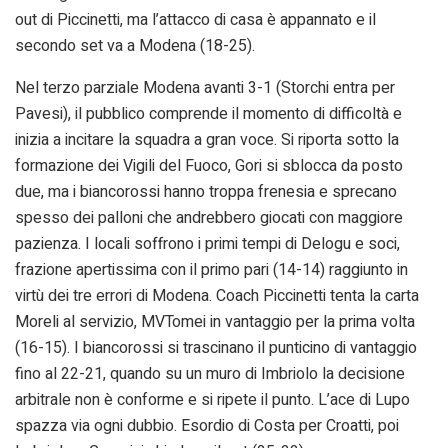
out di Piccinetti, ma l’attacco di casa è appannato e il
secondo set va a Modena (18-25).
Nel terzo parziale Modena avanti 3-1 (Storchi entra per
Pavesi), il pubblico comprende il momento di difficoltà e
inizia a incitare la squadra a gran voce. Si riporta sotto la
formazione dei Vigili del Fuoco, Gori si sblocca da posto
due, ma i biancorossi hanno troppa frenesia e sprecano
spesso dei palloni che andrebbero giocati con maggiore
pazienza. I locali soffrono i primi tempi di Delogu e soci,
frazione apertissima con il primo pari (14-14) raggiunto in
virtù dei tre errori di Modena. Coach Piccinetti tenta la carta
Moreli al servizio, MVTomei in vantaggio per la prima volta
(16-15). I biancorossi si trascinano il punticino di vantaggio
fino al 22-21, quando su un muro di Imbriolo la decisione
arbitrale non è conforme e si ripete il punto. L’ace di Lupo
spazza via ogni dubbio. Esordio di Costa per Croatti, poi