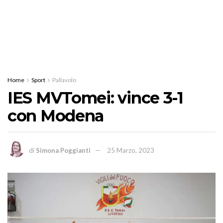
Home
Sport
Pallavolo
IES MVTomei: vince 3-1
con Modena
di
Simona Poggianti
25 Marzo, 2023