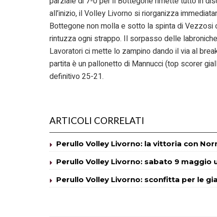
parziale di 7-0 per il Bottegone rimette tutto in d
all’inizio, il Volley Livorno si riorganizza immediata
Bottegone non molla e sotto la spinta di Vezzosi 
rintuzza ogni strappo. Il sorpasso delle labroniche
Lavoratori ci mette lo zampino dando il via al break 
partita è un pallonetto di Mannucci (top scorer giall
definitivo 25-21.
ARTICOLI CORRELATI
Perullo Volley Livorno: la vittoria con No
Perullo Volley Livorno: sabato 9 maggio
Perullo Volley Livorno: sconfitta per le gi