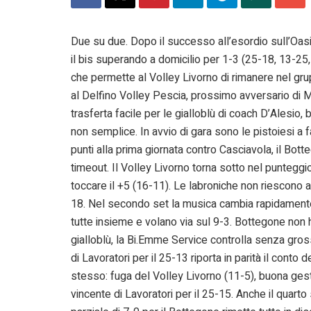
Due su due. Dopo il successo all’esordio sull’Oas
il bis superando a domicilio per 1-3 (25-18, 13-25,
che permette al Volley Livorno di rimanere nel gru
al Delfino Volley Pescia, prossimo avversario di
trasferta facile per le gialloblù di coach D’Alesio, 
non semplice. In avvio di gara sono le pistoiesi a 
punti alla prima giornata contro Casciavola, il Bo
timeout. Il Volley Livorno torna sotto nel punteggi
toccare il +5 (16-11). Le labroniche non riescono a 
18. Nel secondo set la musica cambia rapidamen
tutte insieme e volano via sul 9-3. Bottegone non h
gialloblù, la Bi.Emme Service controlla senza grossi
di Lavoratori per il 25-13 riporta in parità il conto 
stesso: fuga del Volley Livorno (11-5), buona gest
vincente di Lavoratori per il 25-15. Anche il quart