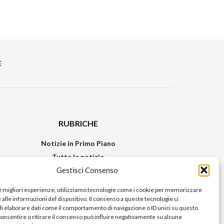
E
RUBRICHE
Notizie in Primo Piano
Tutte le notizie
Gestisci Consenso
Urban Video
Livorno FAQs
le migliori esperienze, utilizziamo tecnologie come i cookie per memorizzare
alle informazioni del dispositivo. Il consenso a queste tecnologie ci
i elaborare dati come il comportamento di navigazione o ID unici su questo
consentire o ritirare il consenso può influire negativamente su alcune