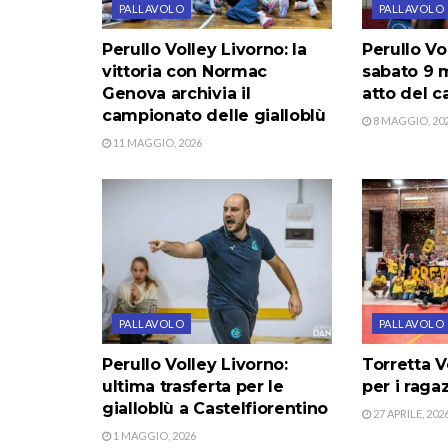
PALLAVOLO
PALLAVOLO
Perullo Volley Livorno: la
Perullo Vo
vittoria con Normac
sabato 9 
Genova archivia il
atto del 
campionato delle gialloblù
8 MAGGIO, 20
11 MAGGIO, 2026
PALLAVOLO
PALLAVOLO
Perullo Volley Livorno:
Torretta V
ultima trasferta per le
per i ragaz
gialloblù a Castelfiorentino
27 APRILE, 202
1 MAGGIO, 2026