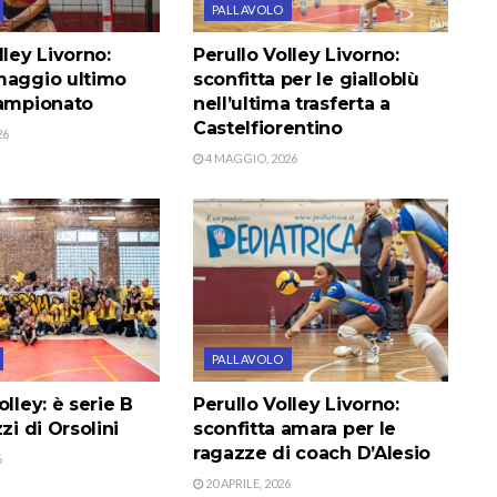
PALLAVOLO
lley Livorno:
Perullo Volley Livorno:
maggio ultimo
sconfitta per le gialloblù
campionato
nell’ultima trasferta a
Castelfiorentino
26
4 MAGGIO, 2026
PALLAVOLO
olley: è serie B
Perullo Volley Livorno:
zi di Orsolini
sconfitta amara per le
ragazze di coach D’Alesio
6
20 APRILE, 2026