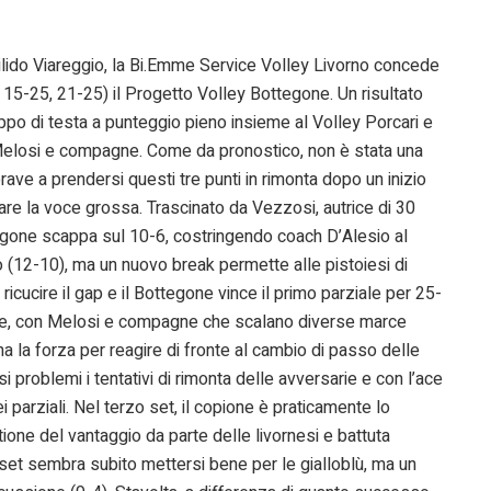
ilido Viareggio, la Bi.Emme Service Volley Livorno concede
 15-25, 21-25) il Progetto Volley Bottegone. Un risultato
ppo di testa a punteggio pieno insieme al Volley Porcari e
 Melosi e compagne. Come da pronostico, non è stata una
brave a prendersi questi tre punti in rimonta dopo un inizio
fare la voce grossa. Trascinato da Vezzosi, autrice di 30
ttegone scappa sul 10-6, costringendo coach D’Alesio al
o (12-10), ma un nuovo break permette alle pistoiesi di
ricucire il gap e il Bottegone vince il primo parziale per 25-
te, con Melosi e compagne che scalano diverse marce
a la forza per reagire di fronte al cambio di passo delle
 problemi i tentativi di rimonta delle avversarie e con l’ace
dei parziali. Nel terzo set, il copione è praticamente lo
ione del vantaggio da parte delle livornesi e battuta
o set sembra subito mettersi bene per le gialloblù, ma un