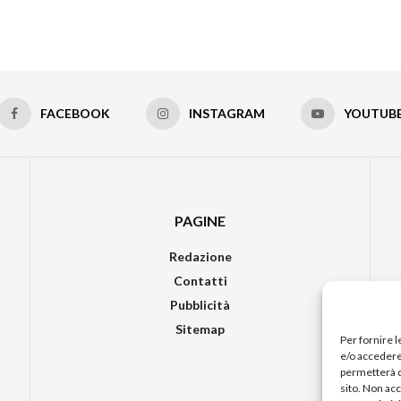
FACEBOOK
INSTAGRAM
YOUTUB
PAGINE
Redazione
Contatti
Pubblicità
Sitemap
Per fornire 
e/o accedere 
permetterà d
sito. Non ac