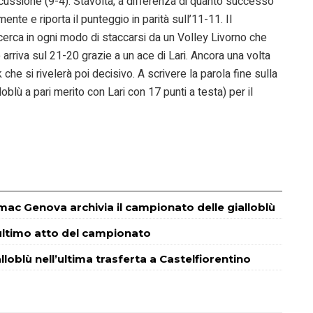
iscussione (9-4). Stavolta, a differenza di quanto successo
mente e riporta il punteggio in parità sull’11-11. Il
cerca in ogni modo di staccarsi da un Volley Livorno che
 arriva sul 21-20 grazie a un ace di Lari. Ancora una volta
che si rivelerà poi decisivo. A scrivere la parola fine sulla
oblù a pari merito con Lari con 17 punti a testa) per il
rmac Genova archivia il campionato delle gialloblù
 ultimo atto del campionato
alloblù nell’ultima trasferta a Castelfiorentino