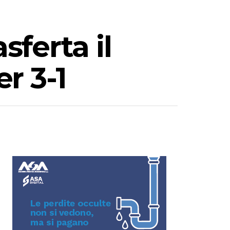
sferta il
r 3-1