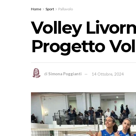
Home
Sport
Pallavolo
Volley Livorn
Progetto Vol
di
Simona Poggianti
14 Ottobre, 2024