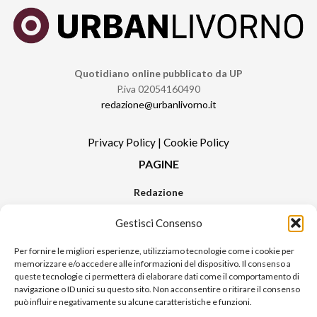
Quotidiano online pubblicato da UP
P.iva 02054160490
redazione@urbanlivorno.it
Privacy Policy
|
Cookie Policy
PAGINE
Redazione
Contatti
Gestisci Consenso
Pubblicità
Sitemap
Per fornire le migliori esperienze, utilizziamo tecnologie come i cookie per
memorizzare e/o accedere alle informazioni del dispositivo. Il consenso a
RUBRICHE
queste tecnologie ci permetterà di elaborare dati come il comportamento di
navigazione o ID unici su questo sito. Non acconsentire o ritirare il consenso
Notizie in Primo Piano
può influire negativamente su alcune caratteristiche e funzioni.