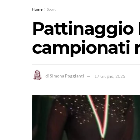
Home
Sport
Pattinaggio L
campionati r
di
Simona Poggianti
17 Giugno, 2025