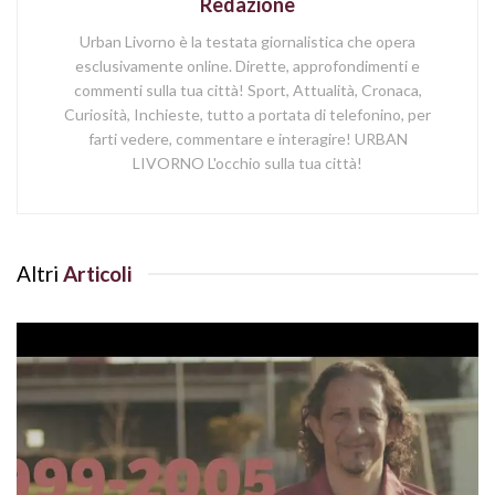
Redazione
Urban Livorno è la testata giornalistica che opera
esclusivamente online. Dirette, approfondimenti e
commenti sulla tua città! Sport, Attualità, Cronaca,
Curiosità, Inchieste, tutto a portata di telefonino, per
farti vedere, commentare e interagire! URBAN
LIVORNO L'occhio sulla tua città!
Altri
Articoli