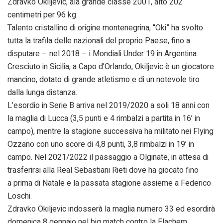
Zdravko Okiljevic, ala grande classe 2001, alto 202
centimetri per 96 kg.
Talento cristallino di origine montenegrina, “Oki” ha svolto
tutta la trafila delle nazionali del proprio Paese, fino a
disputare – nel 2018 – i Mondiali Under 19 in Argentina.
Cresciuto in Sicilia, a Capo d’Orlando, Okiljevic è un giocatore
mancino, dotato di grande atletismo e di un notevole tiro
dalla lunga distanza.
L’esordio in Serie B arriva nel 2019/2020 a soli 18 anni con
la maglia di Lucca (3,5 punti e 4 rimbalzi a partita in 16’ in
campo), mentre la stagione successiva ha militato nei Flying
Ozzano con uno score di 4,8 punti, 3,8 rimbalzi in 19’ in
campo. Nel 2021/2022 il passaggio a Olginate, in attesa di
trasferirsi alla Real Sebastiani Rieti dove ha giocato fino
a prima di Natale e la passata stagione assieme a Federico
Loschi.
Zdravko Okiljevic indosserà la maglia numero 33 ed esordirà
domenica 8 gennaio nel big match contro la Elachem