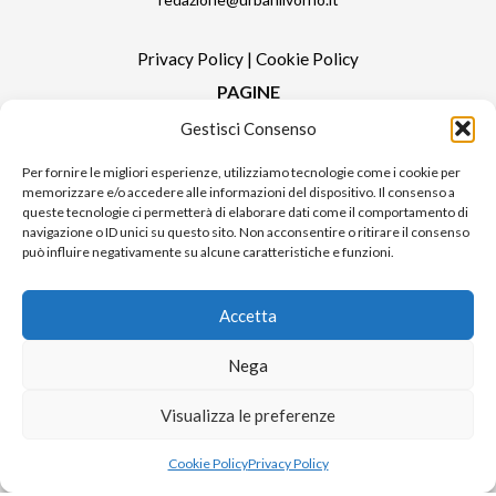
Privacy Policy
|
Cookie Policy
PAGINE
Gestisci Consenso
Redazione
Contatti
Per fornire le migliori esperienze, utilizziamo tecnologie come i cookie per
memorizzare e/o accedere alle informazioni del dispositivo. Il consenso a
Pubblicità
queste tecnologie ci permetterà di elaborare dati come il comportamento di
Sitemap
navigazione o ID unici su questo sito. Non acconsentire o ritirare il consenso
può influire negativamente su alcune caratteristiche e funzioni.
RUBRICHE
Notizie in Primo Piano
Accetta
Tutte le notizie
Urban Video
Nega
Livorno FAQs
Visualizza le preferenze
Cookie Policy
Privacy Policy
© 2024 UP di Poggianti Simona | Urban Livorno è una testata giornalistica
iscritta al numero n. 09/2018 del Registro Stampa del Tribunale di Livorno