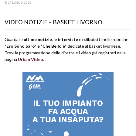
27 LUGLIO, 2026
VIDEO NOTIZIE – BASKET LIVORNO
Guarda le
ultime notizie
, le
interviste
e i
dibattiti
nelle rubriche
"Ero Sono Sarò"
e
"Che Bello è"
dedicate al basket livornese.
Trovi la programmazione delle dirette e i video già registrati nella
pagina
Urban Video
.