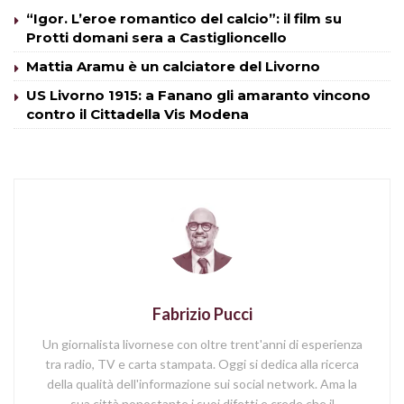
“Igor. L’eroe romantico del calcio”: il film su
Protti domani sera a Castiglioncello
Mattia Aramu è un calciatore del Livorno
US Livorno 1915: a Fanano gli amaranto vincono
contro il Cittadella Vis Modena
Fabrizio Pucci
Un giornalista livornese con oltre trent'anni di esperienza
tra radio, TV e carta stampata. Oggi si dedica alla ricerca
della qualità dell'informazione sui social network. Ama la
sua città nonostante i suoi difetti e crede che il