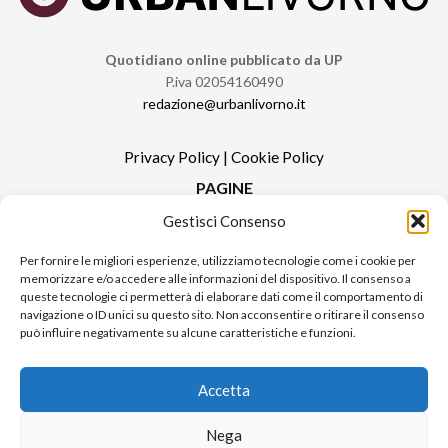
Quotidiano online pubblicato da UP
P.iva 02054160490
redazione@urbanlivorno.it
Privacy Policy
|
Cookie Policy
PAGINE
Gestisci Consenso
Redazione
Contatti
Per fornire le migliori esperienze, utilizziamo tecnologie come i cookie per
memorizzare e/o accedere alle informazioni del dispositivo. Il consenso a
Pubblicità
queste tecnologie ci permetterà di elaborare dati come il comportamento di
Sitemap
navigazione o ID unici su questo sito. Non acconsentire o ritirare il consenso
può influire negativamente su alcune caratteristiche e funzioni.
RUBRICHE
Notizie in Primo Piano
Accetta
Tutte le notizie
Urban Video
Nega