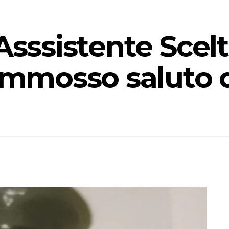
 Asssistente Scel
ommosso saluto d