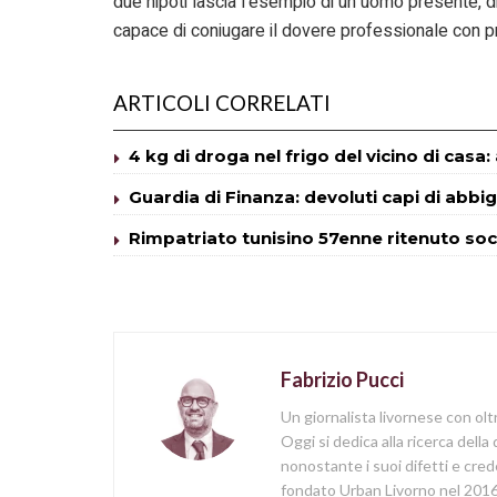
due nipoti lascia l’esempio di un uomo presente, di
capace di coniugare il dovere professionale con pro
ARTICOLI CORRELATI
4 kg di droga nel frigo del vicino di cas
Guardia di Finanza: devoluti capi di abbig
Rimpatriato tunisino 57enne ritenuto so
Fabrizio Pucci
Un giornalista livornese con olt
Oggi si dedica alla ricerca della
nonostante i suoi difetti e cred
fondato Urban Livorno nel 2016