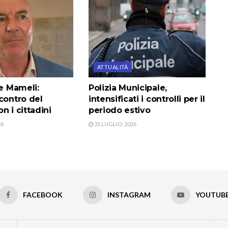
ATTUALITÀ
le Mameli:
Polizia Municipale,
contro del
intensificati i controlli per il
n i cittadini
periodo estivo
26
31 LUGLIO, 2026
FACEBOOK
INSTAGRAM
YOUTUB