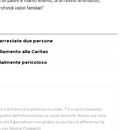
 un padre e marito attento, di un nonno affettuoso,
fondi valori familiari”.
a: arrestate due persone
liamento alla Caritas
cialmente pericoloso
re trent'anni di esperienza tra radio, TV e carta stampata.
 qualità dell'informazione sui social network. Ama la sua città
e che il giornalismo non gridato possa fare la differenza. Ha
 con Simona Poggianti.