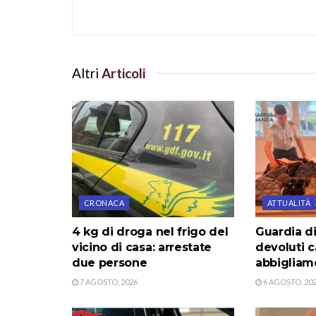
Altri
Articoli
CRONACA
ATTUALITÀ
4 kg di droga nel frigo del
Guardia di
vicino di casa: arrestate
devoluti c
due persone
abbigliame
7 AGOSTO, 2026
6 AGOSTO, 20