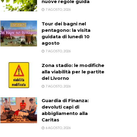
nuove regole guida
7 AGOSTO, 2026
Tour dei bagni nel
pentagono: la visita
guidata di lunedì 10
agosto
7 AGOSTO, 2026
Zona stadio: le modifiche
alla viabilità per le partite
del Livorno
7 AGOSTO, 2026
Guardia di Finanza:
devoluti capi di
abbigliamento alla
Caritas
6 AGOSTO, 2026