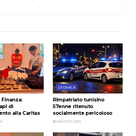
CRONACA
 Finanza:
Rimpatriato tunisino
api di
57enne ritenuto
nto alla Caritas
socialmente pericoloso
26
6 AGOSTO, 2026