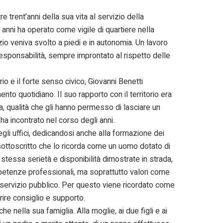
e trent’anni della sua vita al servizio della
anni ha operato come vigile di quartiere nella
izio veniva svolto a piedi e in autonomia. Un lavoro
esponsabilità, sempre improntato al rispetto delle
io e il forte senso civico, Giovanni Benetti
ento quotidiano. Il suo rapporto con il territorio era
ia, qualità che gli hanno permesso di lasciare un
a incontrato nel corso degli anni.
negli uffici, dedicandosi anche alla formazione dei
il sottoscritto che lo ricorda come un uomo dotato di
 stessa serietà e disponibilità dimostrate in strada,
petenze professionali, ma soprattutto valori come
el servizio pubblico. Per questo viene ricordato come
ire consiglio e supporto.
e nella sua famiglia. Alla moglie, ai due figli e ai