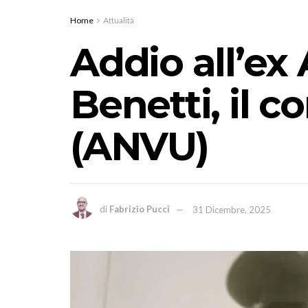
Home
Attualità
Addio all’ex
Benetti, il c
(ANVU)
di
Fabrizio Pucci
31 Dicembre, 2025