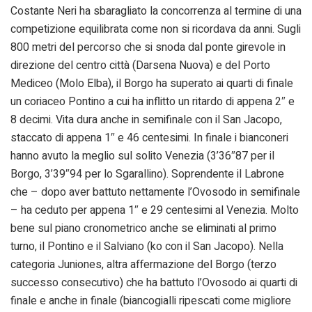
Costante Neri ha sbaragliato la concorrenza al termine di una
competizione equilibrata come non si ricordava da anni. Sugli
800 metri del percorso che si snoda dal ponte girevole in
direzione del centro città (Darsena Nuova) e del Porto
Mediceo (Molo Elba), il Borgo ha superato ai quarti di finale
un coriaceo Pontino a cui ha inflitto un ritardo di appena 2″ e
8 decimi. Vita dura anche in semifinale con il San Jacopo,
staccato di appena 1″ e 46 centesimi. In finale i bianconeri
hanno avuto la meglio sul solito Venezia (3’36″87 per il
Borgo, 3’39″94 per lo Sgarallino). Soprendente il Labrone
che – dopo aver battuto nettamente l’Ovosodo in semifinale
– ha ceduto per appena 1″ e 29 centesimi al Venezia. Molto
bene sul piano cronometrico anche se eliminati al primo
turno, il Pontino e il Salviano (ko con il San Jacopo). Nella
categoria Juniones, altra affermazione del Borgo (terzo
successo consecutivo) che ha battuto l’Ovosodo ai quarti di
finale e anche in finale (biancogialli ripescati come migliore