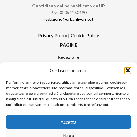
Quotidiano online pubblicato da UP
P.iva 02054160490
redazione@urbanlivorno.it
Privacy Policy
|
Cookie Policy
PAGINE
Redazione
Contatti
Gestisci Consenso
Pubblicità
Sitemap
Per fornire le migliori esperienze, utilizziamo tecnologie come i cookie per
memorizzare e/o accedere alle informazioni del dispositivo. Il consenso a
RUBRICHE
queste tecnologie ci permetterà di elaborare dati come il comportamento di
navigazione o ID unici su questo sito. Non acconsentire o ritirare il consenso
Notizie in Primo Piano
può influire negativamente su alcune caratteristiche e funzioni.
Tutte le notizie
Urban Video
Accetta
Livorno FAQs
Nega