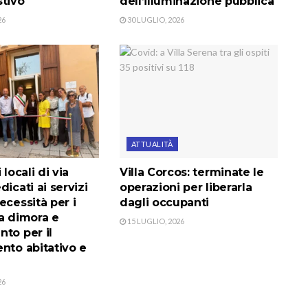
stivo
dell’illuminazione pubblica
26
30 LUGLIO, 2026
ATTUALITÀ
 locali di via
Villa Corcos: terminate le
dicati ai servizi
operazioni per liberarla
ecessità per i
dagli occupanti
a dimora e
15 LUGLIO, 2026
to per il
nto abitativo e
26