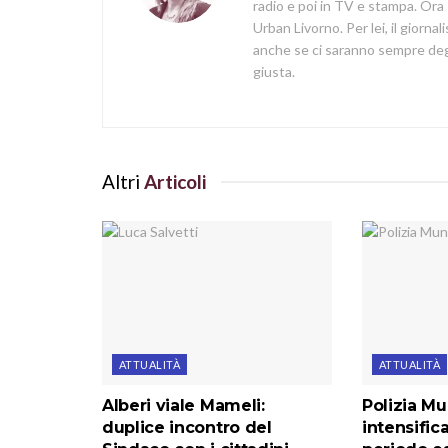
radio e poi in TV e stampa. Ora 
Urban Livorno. Per lei, il giorna
anche se ci saranno sempre degl
giusta.
Altri
Articoli
ATTUALITÀ
ATTUALITÀ
Alberi viale Mameli:
Polizia Mu
duplice incontro del
intensificat