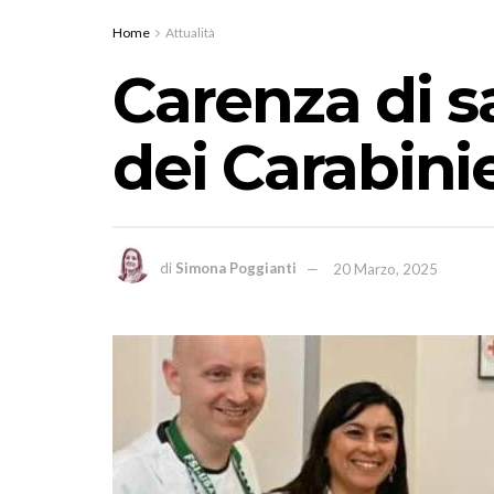
Home
Attualità
Carenza di s
dei Carabinie
di
Simona Poggianti
20 Marzo, 2025