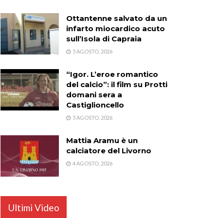
Ottantenne salvato da un
infarto miocardico acuto
sull’Isola di Capraia
5 AGOSTO, 2026
“Igor. L’eroe romantico
del calcio”: il film su Protti
domani sera a
Castiglioncello
5 AGOSTO, 2026
Mattia Aramu è un
calciatore del Livorno
4 AGOSTO, 2026
Ultimi Video