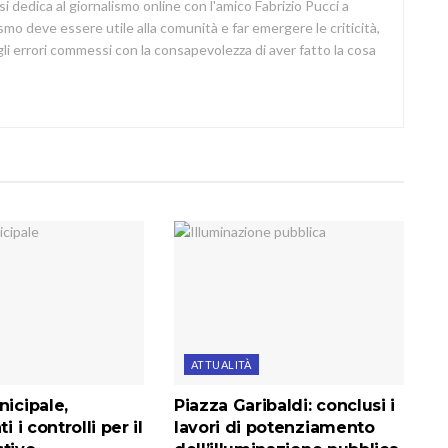
si dedica al giornalismo online con l'amico Fabrizio Pucci a
lismo deve essere utile alla comunità e far emergere le criticità,
i errori commessi con la consapevolezza di aver fatto la cosa
ATTUALITÀ
nicipale,
Piazza Garibaldi: conclusi i
i i controlli per il
lavori di potenziamento