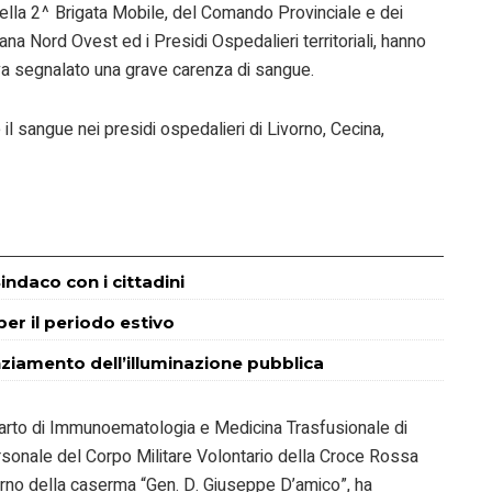
 (della 2^ Brigata Mobile, del Comando Provinciale e dei
ana Nord Ovest ed i Presidi Ospedalieri territoriali, hanno
eva segnalato una grave carenza di sangue.
il sangue nei presidi ospedalieri di Livorno, Cecina,
indaco con i cittadini
 per il periodo estivo
enziamento dell’illuminazione pubblica
 Reparto di Immunoematologia e Medicina Trasfusionale di
rsonale del Corpo Militare Volontario della Croce Rossa
nterno della caserma “Gen. D. Giuseppe D’amico”, ha