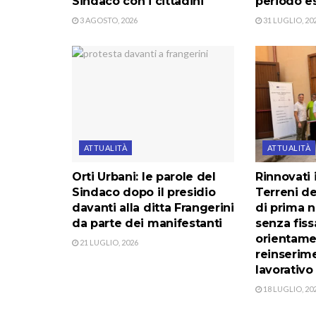
Sindaco con i cittadini
periodo e
3 AGOSTO, 2026
31 LUGLIO, 20
ATTUALITÀ
ATTUALITÀ
Orti Urbani: le parole del
Rinnovati i
Sindaco dopo il presidio
Terreni de
davanti alla ditta Frangerini
di prima n
da parte dei manifestanti
senza fiss
orientamen
21 LUGLIO, 2026
reinserime
lavorativo
18 LUGLIO, 20