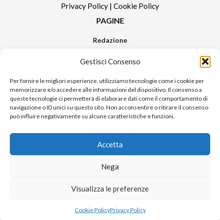
Privacy Policy
|
Cookie Policy
PAGINE
Redazione
Contatti
Gestisci Consenso
Pubblicità
Sitemap
Per fornire le migliori esperienze, utilizziamo tecnologie come i cookie per
memorizzare e/o accedere alle informazioni del dispositivo. Il consenso a
RUBRICHE
queste tecnologie ci permetterà di elaborare dati come il comportamento di
navigazione o ID unici su questo sito. Non acconsentire o ritirare il consenso
Notizie in Primo Piano
può influire negativamente su alcune caratteristiche e funzioni.
Tutte le notizie
Urban Video
Accetta
Livorno FAQs
Nega
© 2024 UP di Poggianti Simona | Urban Livorno è una testata giornalistica
Visualizza le preferenze
iscritta al numero n. 09/2018 del Registro Stampa del Tribunale di Livorno
Sito realizzato da
Alessio Rossi
Cookie Policy
Privacy Policy