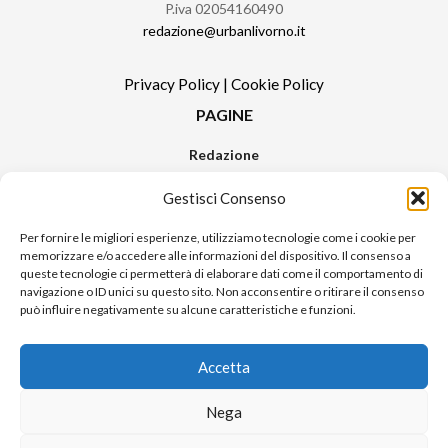
P.iva 02054160490
redazione@urbanlivorno.it
Privacy Policy
|
Cookie Policy
PAGINE
Redazione
Contatti
Gestisci Consenso
Pubblicità
Sitemap
Per fornire le migliori esperienze, utilizziamo tecnologie come i cookie per
memorizzare e/o accedere alle informazioni del dispositivo. Il consenso a
RUBRICHE
queste tecnologie ci permetterà di elaborare dati come il comportamento di
navigazione o ID unici su questo sito. Non acconsentire o ritirare il consenso
Notizie in Primo Piano
può influire negativamente su alcune caratteristiche e funzioni.
Tutte le notizie
Urban Video
Accetta
Livorno FAQs
Nega