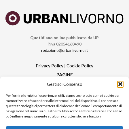
Quotidiano online pubblicato da UP
P.iva 02054160490
redazione@urbanlivorno.it
Privacy Policy
|
Cookie Policy
PAGINE
Gestisci Consenso
Redazione
Contatti
Per fornire le migliori esperienze, utilizziamo tecnologie come i cookie per
memorizzare e/o accedere alle informazioni del dispositivo. Il consenso a
Pubblicità
queste tecnologie ci permetterà di elaborare dati come il comportamento di
Sitemap
navigazione o ID unici su questo sito. Non acconsentire o ritirare il consenso
può influire negativamente su alcune caratteristiche e funzioni.
RUBRICHE