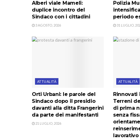
Alberi viale Mameli:
Polizia Mu
duplice incontro del
intensificat
Sindaco con i cittadini
periodo e
3 AGOSTO, 2026
31 LUGLIO, 20
ATTUALITÀ
ATTUALITÀ
Orti Urbani: le parole del
Rinnovati i
Sindaco dopo il presidio
Terreni de
davanti alla ditta Frangerini
di prima n
da parte dei manifestanti
senza fiss
orientamen
21 LUGLIO, 2026
reinserime
lavorativo