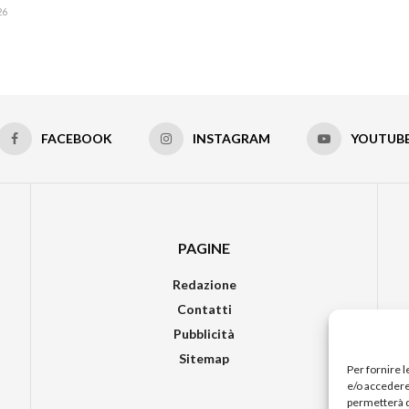
26
FACEBOOK
INSTAGRAM
YOUTUB
PAGINE
Redazione
Contatti
Pubblicità
Sitemap
Per fornire 
e/o accedere 
permetterà d