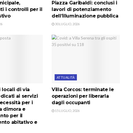
nicipale,
Piazza Garibaldi: conclusi i
i i controlli per il
lavori di potenziamento
stivo
dell’illuminazione pubblica
26
30 LUGLIO, 2026
ATTUALITÀ
 locali di via
Villa Corcos: terminate le
dicati ai servizi
operazioni per liberarla
ecessità per i
dagli occupanti
a dimora e
15 LUGLIO, 2026
to per il
nto abitativo e