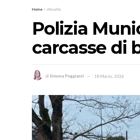
Home
Attualità
Polizia Muni
carcasse di b
di
Simona Poggianti
18 Marzo, 2026