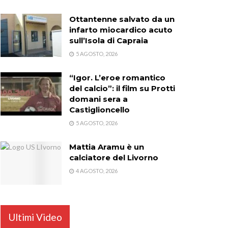
Ottantenne salvato da un
infarto miocardico acuto
sull’Isola di Capraia
5 AGOSTO, 2026
“Igor. L’eroe romantico
del calcio”: il film su Protti
domani sera a
Castiglioncello
5 AGOSTO, 2026
Mattia Aramu è un
calciatore del Livorno
4 AGOSTO, 2026
Ultimi Video