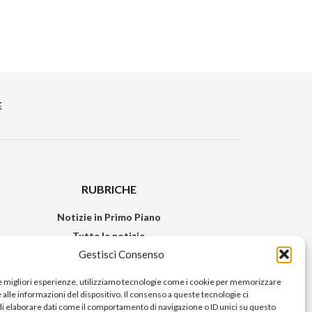
E
RUBRICHE
Notizie in Primo Piano
Tutte le notizie
Gestisci Consenso
Urban Video
Livorno FAQs
le migliori esperienze, utilizziamo tecnologie come i cookie per memorizzare
alle informazioni del dispositivo. Il consenso a queste tecnologie ci
i elaborare dati come il comportamento di navigazione o ID unici su questo