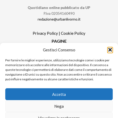
Quotidiano online pubblicato da UP
P.iva 02054160490
redazione@urbanlivorno.it
Privacy Policy
|
Cookie Policy
PAGINE
Gestisci Consenso
Redazione
Contatti
Per fornire le migliori esperienze, utilizziamo tecnologie come i cookie per
memorizzare e/o accedere alle informazioni del dispositivo. Il consenso a
Pubblicità
queste tecnologie ci permetterà di elaborare dati come il comportamento di
Sitemap
navigazione o ID unici su questo sito. Non acconsentire o ritirare il consenso
può influire negativamente su alcune caratteristiche e funzioni.
RUBRICHE
Notizie in Primo Piano
Accetta
Tutte le notizie
Urban Video
Nega
Livorno FAQs
Visualizza le preferenze