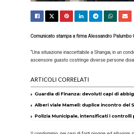
Comunicato stampa a firma Alessandro Palumbo Cons
“Una situazione inaccettabile a Shangai, in un cond
ascensore guasto costringe diverse persone disabi
ARTICOLI CORRELATI
Guardia di Finanza: devoluti capi di abbig
Alberi viale Mameli: duplice incontro del S
Polizia Municipale, intensificati i controlli
Il condominio, nei casi di forti piogge ed alluvioni