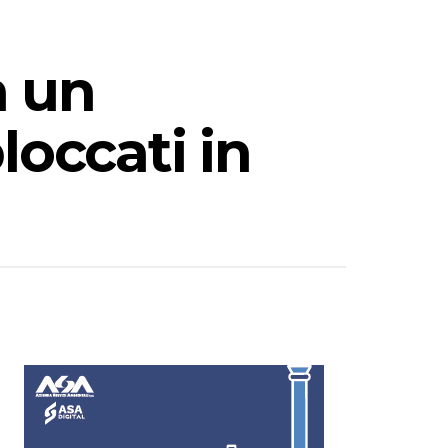
n un
loccati in