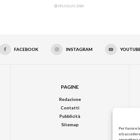
18 LUGLIO, 2026
FACEBOOK
INSTAGRAM
YOUTUB
PAGINE
Redazione
Contatti
Pubblicità
Sitemap
Per fornire 
e/o accedere 
permetterà d