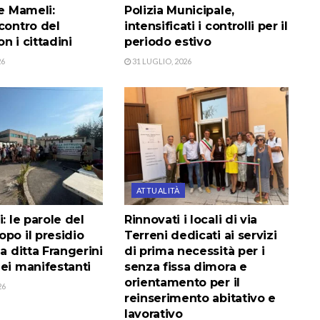
le Mameli:
Polizia Municipale,
contro del
intensificati i controlli per il
n i cittadini
periodo estivo
26
31 LUGLIO, 2026
ATTUALITÀ
i: le parole del
Rinnovati i locali di via
po il presidio
Terreni dedicati ai servizi
la ditta Frangerini
di prima necessità per i
ei manifestanti
senza fissa dimora e
orientamento per il
26
reinserimento abitativo e
lavorativo