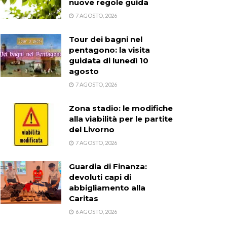
nuove regole guida
7 AGOSTO, 2026
Tour dei bagni nel
pentagono: la visita
guidata di lunedì 10
agosto
7 AGOSTO, 2026
Zona stadio: le modifiche
alla viabilità per le partite
del Livorno
7 AGOSTO, 2026
Guardia di Finanza:
devoluti capi di
abbigliamento alla
Caritas
6 AGOSTO, 2026