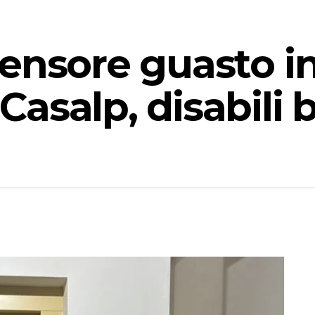
ensore guasto i
asalp, disabili b