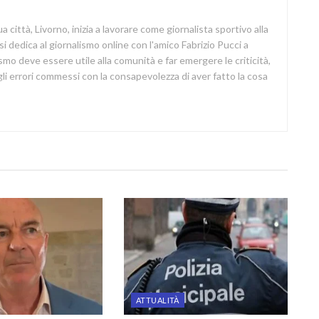
a città, Livorno, inizia a lavorare come giornalista sportivo alla
si dedica al giornalismo online con l'amico Fabrizio Pucci a
lismo deve essere utile alla comunità e far emergere le criticità,
i errori commessi con la consapevolezza di aver fatto la cosa
ATTUALITÀ