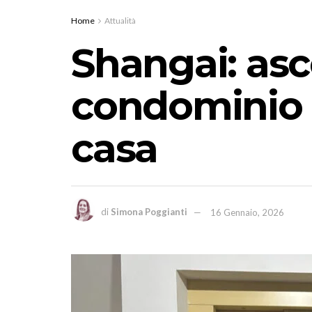
Home
Attualità
Shangai: asc
condominio C
casa
di
Simona Poggianti
16 Gennaio, 2026