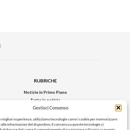
E
RUBRICHE
Notizie in Primo Piano
Tutte le notizie
Gestisci Consenso
Urban Video
Livorno FAQs
le migliori esperienze, utilizziamo tecnologie come i cookie per memorizzare
alle informazioni del dispositivo. Il consenso a queste tecnologie ci
i elaborare dati come il comportamento di navigazione o ID unici su questo