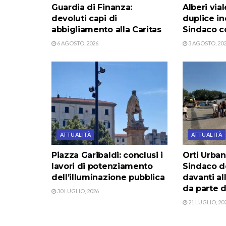
Guardia di Finanza:
Alberi via
devoluti capi di
duplice in
abbigliamento alla Caritas
Sindaco co
6 AGOSTO, 2026
3 AGOSTO, 20
ATTUALITÀ
ATTUALITÀ
Piazza Garibaldi: conclusi i
Orti Urban
lavori di potenziamento
Sindaco do
dell’illuminazione pubblica
davanti al
da parte d
30 LUGLIO, 2026
21 LUGLIO, 20