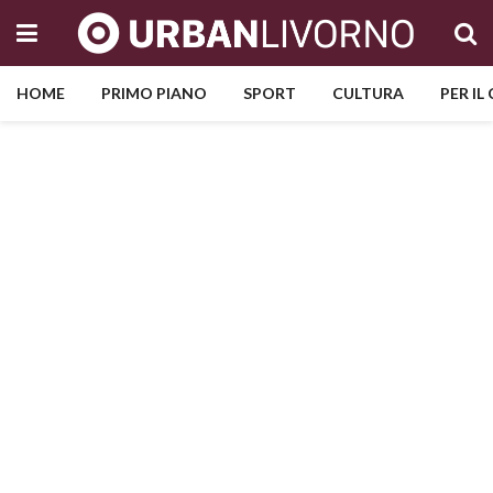
HOME
PRIMO PIANO
SPORT
CULTURA
PER IL