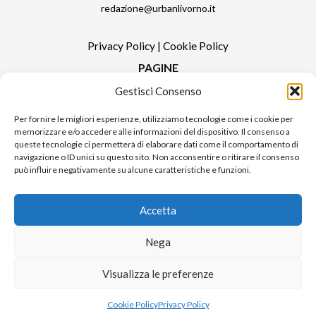
redazione@urbanlivorno.it
Privacy Policy
|
Cookie Policy
PAGINE
Gestisci Consenso
Redazione
Contatti
Per fornire le migliori esperienze, utilizziamo tecnologie come i cookie per
memorizzare e/o accedere alle informazioni del dispositivo. Il consenso a
Pubblicità
queste tecnologie ci permetterà di elaborare dati come il comportamento di
Sitemap
navigazione o ID unici su questo sito. Non acconsentire o ritirare il consenso
può influire negativamente su alcune caratteristiche e funzioni.
RUBRICHE
Notizie in Primo Piano
Accetta
Tutte le notizie
Urban Video
Nega
Livorno FAQs
Visualizza le preferenze
© 2024 UP di Poggianti Simona | Urban Livorno è una testata giornalistica
Cookie Policy
Privacy Policy