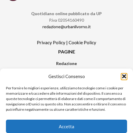
Quotidiano online pubblicato da UP
P.iva 02054160490
redazione@urbanlivorno.it
Privacy Policy
|
Cookie Policy
PAGINE
Redazione
Contatti
Gestisci Consenso
Pubblicità
Sitemap
Per fornire le migliori esperienze, utilizziamo tecnologie come i cookie per
memorizzare e/o accedere alle informazioni del dispositivo. Il consenso a
RUBRICHE
queste tecnologie ci permetterà di elaborare dati come il comportamento di
navigazione o ID unici su questo sito. Non acconsentire o ritirare il consenso
Notizie in Primo Piano
può influire negativamente su alcune caratteristiche e funzioni.
Tutte le notizie
Urban Video
Accetta
Livorno FAQs