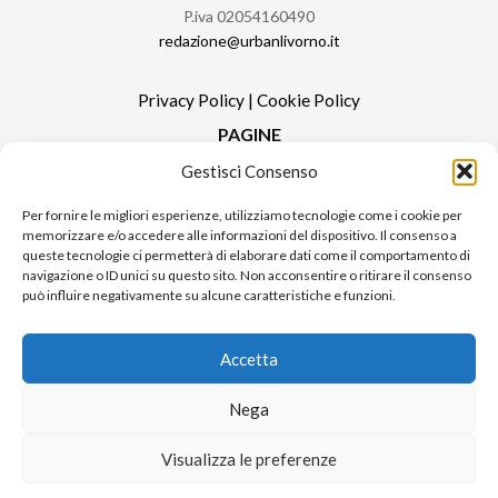
P.iva 02054160490
redazione@urbanlivorno.it
Privacy Policy
|
Cookie Policy
PAGINE
Gestisci Consenso
Redazione
Contatti
Per fornire le migliori esperienze, utilizziamo tecnologie come i cookie per
memorizzare e/o accedere alle informazioni del dispositivo. Il consenso a
Pubblicità
queste tecnologie ci permetterà di elaborare dati come il comportamento di
Sitemap
navigazione o ID unici su questo sito. Non acconsentire o ritirare il consenso
può influire negativamente su alcune caratteristiche e funzioni.
RUBRICHE
Notizie in Primo Piano
Accetta
Tutte le notizie
Urban Video
Nega
Livorno FAQs
Visualizza le preferenze