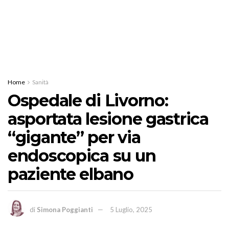
Home
Sanità
Ospedale di Livorno:
asportata lesione gastrica
“gigante” per via
endoscopica su un
paziente elbano
di
Simona Poggianti
5 Luglio, 2025