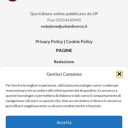
Quotidiano online pubblicato da UP
P.iva 02054160490
redazione@urbanlivorno.it
Privacy Policy
|
Cookie Policy
PAGINE
Redazione
Contatti
Gestisci Consenso
Pubblicità
Sitemap
Per fornire le migliori esperienze, utilizziamo tecnologie come i cookie per
memorizzare e/o accedere alle informazioni del dispositivo. Il consenso a
RUBRICHE
queste tecnologie ci permetterà di elaborare dati come il comportamento di
navigazione o ID unici su questo sito. Non acconsentire o ritirare il consenso
Notizie in Primo Piano
può influire negativamente su alcune caratteristiche e funzioni.
Tutte le notizie
Urban Video
Accetta
Livorno FAQs