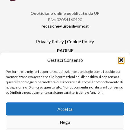
Quotidiano online pubblicato da UP
P.iva 02054160490
redazione@urbanlivorno.it
Privacy Policy
|
Cookie Policy
PAGINE
Gestisci Consenso
Redazione
Contatti
Per fornire le migliori esperienze, utilizziamo tecnologie come i cookie per
memorizzare e/o accedere alle informazioni del dispositivo. Il consenso a
Pubblicità
queste tecnologie ci permetterà di elaborare dati come il comportamento di
Sitemap
navigazione o ID unici su questo sito. Non acconsentire o ritirare il consenso
può influire negativamente su alcune caratteristiche e funzioni.
RUBRICHE
Notizie in Primo Piano
Accetta
Tutte le notizie
Urban Video
Nega
Livorno FAQs