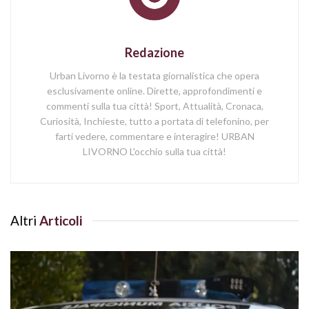
Redazione
Urban Livorno è la testata giornalistica che opera
esclusivamente online. Dirette, approfondimenti e
commenti sulla tua città! Sport, Attualità, Cronaca,
Curiosità, Inchieste, tutto a portata di telefonino, per
farti vedere, commentare e interagire! URBAN
LIVORNO L'occhio sulla tua città!
Altri
Articoli