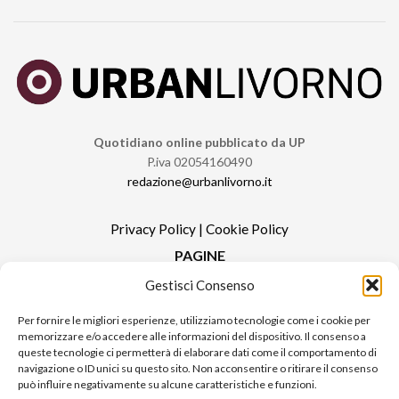
Quotidiano online pubblicato da UP
P.iva 02054160490
redazione@urbanlivorno.it
Privacy Policy
|
Cookie Policy
PAGINE
Gestisci Consenso
Redazione
Contatti
Per fornire le migliori esperienze, utilizziamo tecnologie come i cookie per
memorizzare e/o accedere alle informazioni del dispositivo. Il consenso a
Pubblicità
queste tecnologie ci permetterà di elaborare dati come il comportamento di
Sitemap
navigazione o ID unici su questo sito. Non acconsentire o ritirare il consenso
può influire negativamente su alcune caratteristiche e funzioni.
RUBRICHE