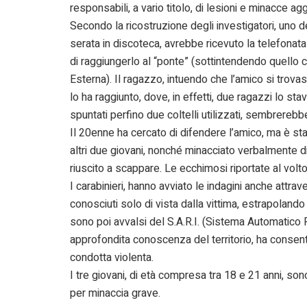
responsabili, a vario titolo, di lesioni e minacce ag
Secondo la ricostruzione degli investigatori, uno d
serata in discoteca, avrebbe ricevuto la telefonata
di raggiungerlo al “ponte” (sottintendendo quello 
Esterna). Il ragazzo, intuendo che l’amico si trovas
lo ha raggiunto, dove, in effetti, due ragazzi lo s
spuntati perfino due coltelli utilizzati, sembrerebb
Il 20enne ha cercato di difendere l’amico, ma è sta
altri due giovani, nonché minacciato verbalmente di
riuscito a scappare. Le ecchimosi riportate al volto 
I carabinieri, hanno avviato le indagini anche attrave
conosciuti solo di vista dalla vittima, estrapolando 
sono poi avvalsi del S.A.R.I. (Sistema Automatico 
approfondita conoscenza del territorio, ha consentit
condotta violenta.
I tre giovani, di età compresa tra 18 e 21 anni, sono
per minaccia grave.