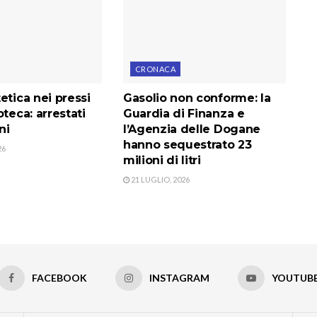
CRONACA
etica nei pressi
Gasolio non conforme: la
oteca: arrestati
Guardia di Finanza e
ni
l’Agenzia delle Dogane
hanno sequestrato 23
26
milioni di litri
21 LUGLIO, 2026
FACEBOOK
INSTAGRAM
YOUTUB