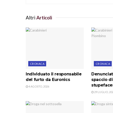
Altri
Articoli
CRONACA
CRONACA
Individuato il responsabile
Denunciat
del furto da Euronics
spaccio d
stupeface
4 AGOSTO, 2026
29 LUGLIO, 20