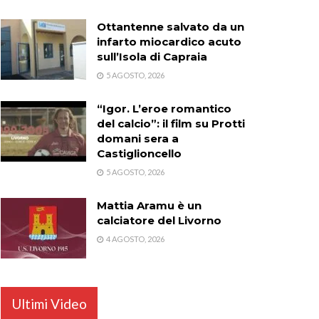
Ottantenne salvato da un
infarto miocardico acuto
sull’Isola di Capraia
5 AGOSTO, 2026
“Igor. L’eroe romantico
del calcio”: il film su Protti
domani sera a
Castiglioncello
5 AGOSTO, 2026
Mattia Aramu è un
calciatore del Livorno
4 AGOSTO, 2026
Ultimi Video