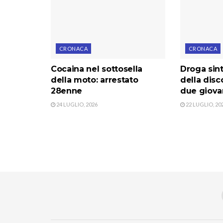
CRONACA
CRONACA
Cocaina nel sottosella
Droga sint
della moto: arrestato
della disc
28enne
due giova
24 LUGLIO, 2026
22 LUGLIO, 20