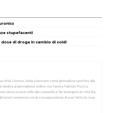
Euronics
nze stupefacenti
dose di droga in cambio di soldi
a città, Livorno, inizia a lavorare come giornalista sportivo alla
si dedica al giornalismo online con l'amico Fabrizio Pucci a
lismo deve essere utile alla comunità e far emergere le criticità,
i errori commessi con la consapevolezza di aver fatto la cosa