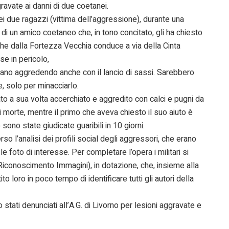
gravate ai danni di due coetanei.
ei due ragazzi (vittima dell’aggressione), durante una
 di un amico coetaneo che, in tono concitato, gli ha chiesto
che dalla Fortezza Vecchia conduce a via della Cinta
se in pericolo,
tavano aggredendo anche con il lancio di sassi. Sarebbero
e, solo per minacciarlo.
to a sua volta accerchiato e aggredito con calci e pugni da
 morte, mentre il primo che aveva chiesto il suo aiuto è
sono state giudicate guaribili in 10 giorni.
rso l’analisi dei profili social degli aggressori, che erano
le foto di interesse. Per completare l’opera i militari si
Riconoscimento Immagini), in dotazione, che, insieme alla
o loro in poco tempo di identificare tutti gli autori della
 stati denunciati all’A.G. di Livorno per lesioni aggravate e