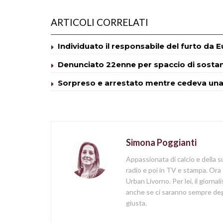
ARTICOLI CORRELATI
Individuato il responsabile del furto da 
Denunciato 22enne per spaccio di sosta
Sorpreso e arrestato mentre cedeva una 
Simona Poggianti
Appassionata di calcio e della su
radio e poi in TV e stampa. Ora 
Urban Livorno. Per lei, il giorna
anche se ci saranno sempre degl
giusta.