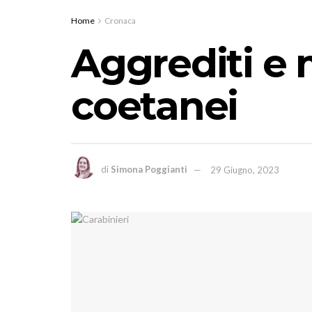
Home
Cronaca
Aggrediti e m
coetanei
di
Simona Poggianti
29 Giugno, 2023