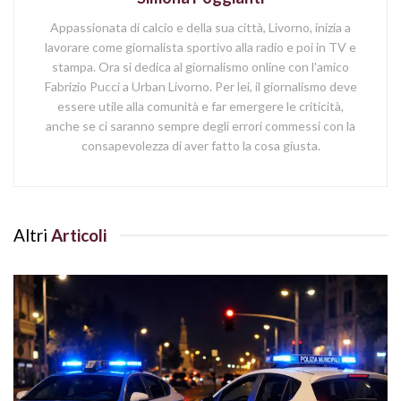
Appassionata di calcio e della sua città, Livorno, inizia a
lavorare come giornalista sportivo alla radio e poi in TV e
stampa. Ora si dedica al giornalismo online con l'amico
Fabrizio Pucci a Urban Livorno. Per lei, il giornalismo deve
essere utile alla comunità e far emergere le criticità,
anche se ci saranno sempre degli errori commessi con la
consapevolezza di aver fatto la cosa giusta.
Altri
Articoli