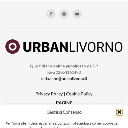
Quotidiano online pubblicato da UP
P.iva 02054160490
redazione@urbanlivorno.it
Privacy Policy
|
Cookie Policy
PAGINE
Gestisci Consenso
Redazione
Contatti
Per fornire le migliori esperienze, utilizziamo tecnologie come i cookie per