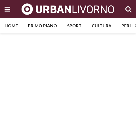
HOME
PRIMO PIANO
SPORT
CULTURA
PER IL