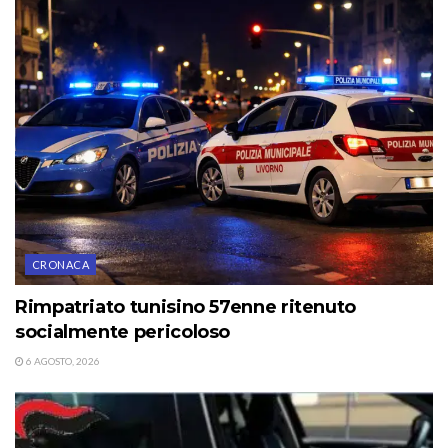
CRONACA
Rimpatriato tunisino 57enne ritenuto
socialmente pericoloso
6 AGOSTO, 2026