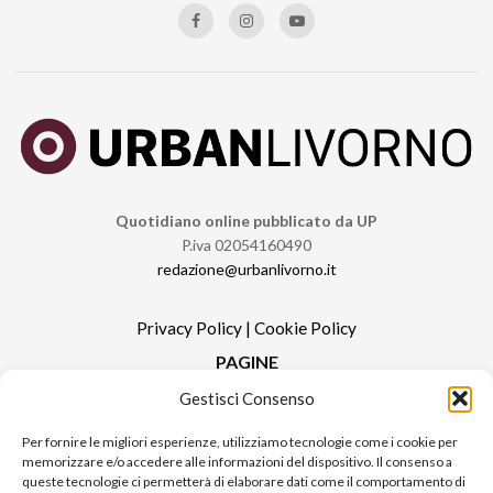
Quotidiano online pubblicato da UP
P.iva 02054160490
redazione@urbanlivorno.it
Privacy Policy
|
Cookie Policy
PAGINE
Gestisci Consenso
Redazione
Contatti
Per fornire le migliori esperienze, utilizziamo tecnologie come i cookie per
memorizzare e/o accedere alle informazioni del dispositivo. Il consenso a
Pubblicità
queste tecnologie ci permetterà di elaborare dati come il comportamento di