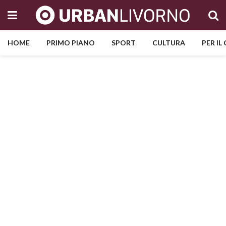
HOME
PRIMO PIANO
SPORT
CULTURA
PER IL