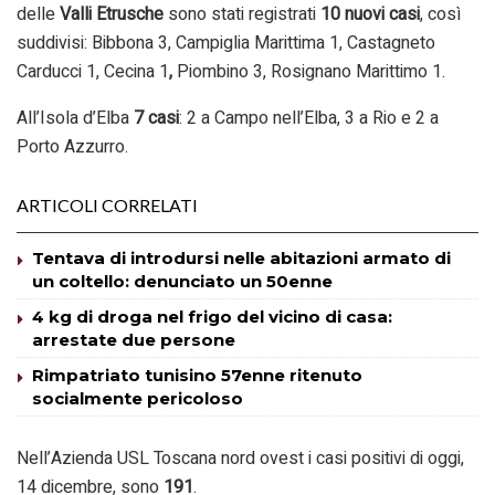
delle
Valli Etrusche
sono stati registrati
10 nuovi casi
, così
suddivisi: Bibbona 3, Campiglia Marittima 1, Castagneto
Carducci 1, Cecina 1
,
Piombino 3, Rosignano Marittimo 1.
All’Isola d’Elba
7 casi
: 2 a Campo nell’Elba, 3 a Rio e 2 a
Porto Azzurro.
ARTICOLI CORRELATI
Tentava di introdursi nelle abitazioni armato di
un coltello: denunciato un 50enne
4 kg di droga nel frigo del vicino di casa:
arrestate due persone
Rimpatriato tunisino 57enne ritenuto
socialmente pericoloso
Nell’Azienda USL Toscana nord ovest i casi positivi di oggi,
14 dicembre, sono
191
.