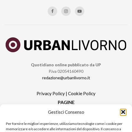
Quotidiano online pubblicato da UP
P.iva 02054160490
redazione@urbanlivorno.it
Privacy Policy
|
Cookie Policy
PAGINE
Gestisci Consenso
Redazione
Contatti
Per fornire le migliori esperienze, utilizziamo tecnologie come i cookie per
memorizzare e/o accedere alle informazioni del dispositivo. Il consenso a
Pubblicità