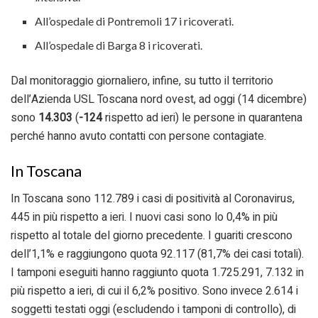
All’ospedale di Pontremoli 17 i ricoverati.
All’ospedale di Barga 8 i ricoverati.
Dal monitoraggio giornaliero, infine, su tutto il territorio
dell’Azienda USL Toscana nord ovest, ad oggi (14 dicembre)
sono
14.303
(
-124
rispetto ad ieri) le persone in quarantena
perché hanno avuto contatti con persone contagiate.
In Toscana
In Toscana sono 112.789 i casi di positività al Coronavirus,
445 in più rispetto a ieri. I nuovi casi sono lo 0,4% in più
rispetto al totale del giorno precedente. I guariti crescono
dell’1,1% e raggiungono quota 92.117 (81,7% dei casi totali).
I tamponi eseguiti hanno raggiunto quota 1.725.291, 7.132 in
più rispetto a ieri, di cui il 6,2% positivo. Sono invece 2.614 i
soggetti testati oggi (escludendo i tamponi di controllo), di