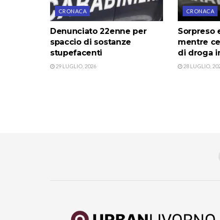
CRONACA
CRONACA
Denunciato 22enne per
Sorpreso e
spaccio di sostanze
mentre c
stupefacenti
di droga i
29 LUGLIO, 2026
28 LUGLIO, 20