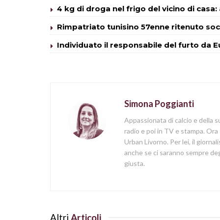
4 kg di droga nel frigo del vicino di cas
Rimpatriato tunisino 57enne ritenuto so
Individuato il responsabile del furto da 
Simona Poggianti
Appassionata di calcio e della su
radio e poi in TV e stampa. Ora 
Urban Livorno. Per lei, il giorna
anche se ci saranno sempre degl
giusta.
Altri
Articoli