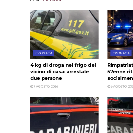
CRONACA
CRONACA
4 kg di droga nel frigo del
Rimpatriat
vicino di casa: arrestate
57enne ri
due persone
socialmen
7 AGOSTO, 2026
6 AGOSTO, 20