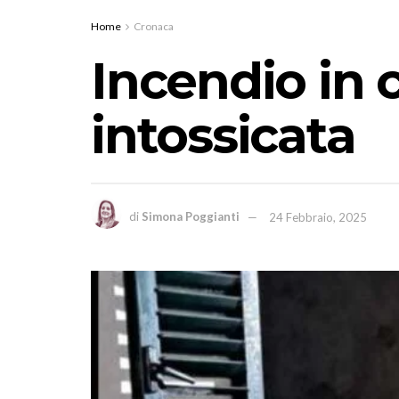
Home
Cronaca
Incendio in 
intossicata
di
Simona Poggianti
24 Febbraio, 2025