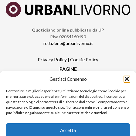
Quotidiano online pubblicato da UP
P.iva 02054160490
redazione@urbanlivorno.it
Privacy Policy
|
Cookie Policy
PAGINE
Gestisci Consenso
Redazione
Contatti
Per fornire le migliori esperienze, utilizziamo tecnologie come i cookie per
memorizzare e/o accedere alle informazioni del dispositivo. Il consenso a
Pubblicità
queste tecnologie ci permetterà di elaborare dati come il comportamento di
Sitemap
navigazione o ID unici su questo sito. Non acconsentire o ritirare il consenso
può influire negativamente su alcune caratteristiche e funzioni.
RUBRICHE
Notizie in Primo Piano
Accetta
Tutte le notizie