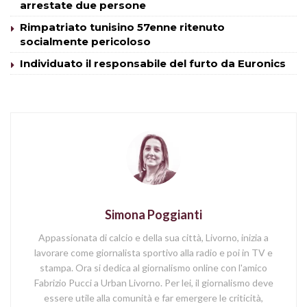
arrestate due persone
Rimpatriato tunisino 57enne ritenuto
socialmente pericoloso
Individuato il responsabile del furto da Euronics
Simona Poggianti
Appassionata di calcio e della sua città, Livorno, inizia a
lavorare come giornalista sportivo alla radio e poi in TV e
stampa. Ora si dedica al giornalismo online con l'amico
Fabrizio Pucci a Urban Livorno. Per lei, il giornalismo deve
essere utile alla comunità e far emergere le criticità,