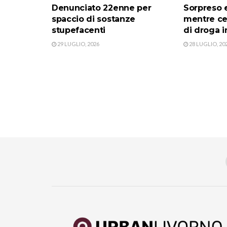
Denunciato 22enne per
Sorpreso e
spaccio di sostanze
mentre c
stupefacenti
di droga i
29 LUGLIO, 2026
28 LUGLIO, 20