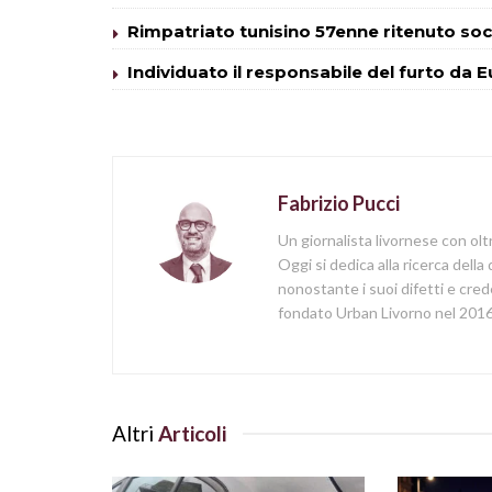
Rimpatriato tunisino 57enne ritenuto so
Individuato il responsabile del furto da 
Fabrizio Pucci
Un giornalista livornese con olt
Oggi si dedica alla ricerca della
nonostante i suoi difetti e cred
fondato Urban Livorno nel 2016
Altri
Articoli