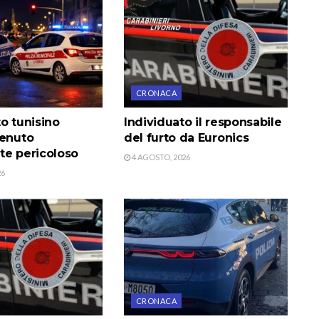
CRONACA
o tunisino
Individuato il responsabile
tenuto
del furto da Euronics
te pericoloso
4 AGOSTO, 2026
26
CRONACA