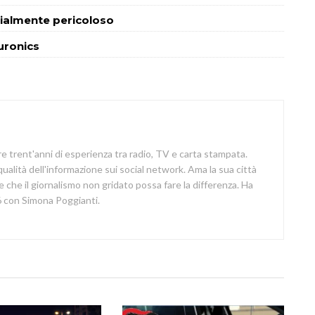
cialmente pericoloso
Euronics
re trent'anni di esperienza tra radio, TV e carta stampata.
 qualità dell'informazione sui social network. Ama la sua città
e che il giornalismo non gridato possa fare la differenza. Ha
 con Simona Poggianti.