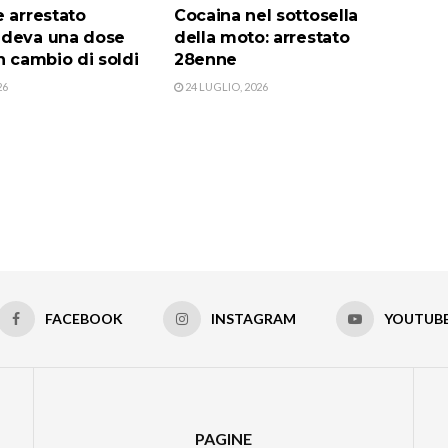
 arrestato
Cocaina nel sottosella
edeva una dose
della moto: arrestato
n cambio di soldi
28enne
26
24 LUGLIO, 2026
FACEBOOK
INSTAGRAM
YOUTUB
PAGINE