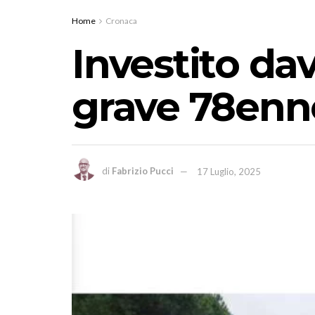
Home
Cronaca
Investito da
grave 78enn
di
Fabrizio Pucci
17 Luglio, 2025