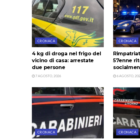
CRONACA
CRONACA
4 kg di droga nel frigo del
Rimpatriat
vicino di casa: arrestate
57enne ri
due persone
socialmen
7 AGOSTO, 2026
6 AGOSTO, 20
CRONACA
CRONACA