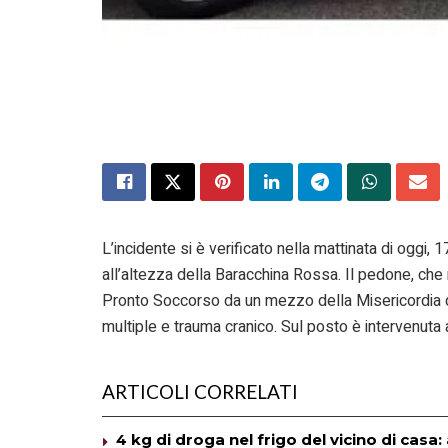
L’incidente si è verificato nella mattinata di oggi, 1
all’altezza della Baracchina Rossa. Il pedone, che
Pronto Soccorso da un mezzo della Misericordia di A
multiple e trauma cranico. Sul posto è intervenuta 
ARTICOLI CORRELATI
4 kg di droga nel frigo del vicino di cas