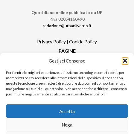
Quotidiano online pubblicato da UP
P.iva 02054160490
redazione@urbanlivorno.it
Privacy Policy
|
Cookie Policy
PAGINE
Gestisci Consenso
Redazione
Contatti
Per fornire le migliori esperienze, utilizziamo tecnologie come i cookie per
memorizzare e/o accedere alle informazioni del dispositivo. Il consenso a
Pubblicità
queste tecnologie ci permetterà di elaborare dati come il comportamento di
Sitemap
navigazione o ID unici su questo sito. Non acconsentire o ritirare il consenso
può influire negativamente su alcune caratteristiche e funzioni.
RUBRICHE
Notizie in Primo Piano
Accetta
Tutte le notizie
Urban Video
Nega
Livorno FAQs