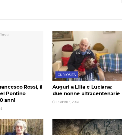
CURIOSITÀ
rancesco Rossi, il
Auguri a Lilia e Luciana:
el Pontino
due nonne ultracentenarie
0 anni
18 APRILE, 2026
26