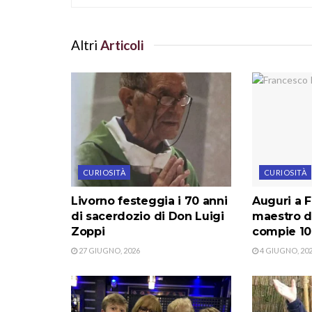
Altri
Articoli
CURIOSITÀ
CURIOSITÀ
Livorno festeggia i 70 anni
Auguri a F
di sacerdozio di Don Luigi
maestro d
Zoppi
compie 10
27 GIUGNO, 2026
4 GIUGNO, 20