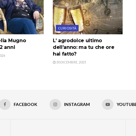
CURIOSITÀ
lia Mugno
L’ agrodolce ultimo
2 anni
dell’anno: ma tu che ore
hai fatto?
026
30 DICEMBRE, 2025
FACEBOOK
INSTAGRAM
YOUTUB