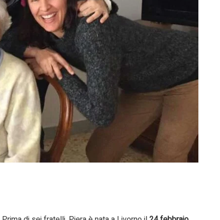
ima di sei fratelli, Piera è nata a Livorno il
24 febbraio