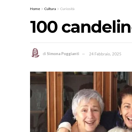
Home
Cultura
Curiosità
100 candelin
di
Simona Poggianti
24 Febbraio, 2025