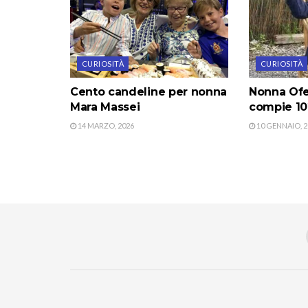
CURIOSITÀ
CURIOSITÀ
Cento candeline per nonna
Nonna Ofe
Mara Massei
compie 10
14 MARZO, 2026
10 GENNAIO, 2