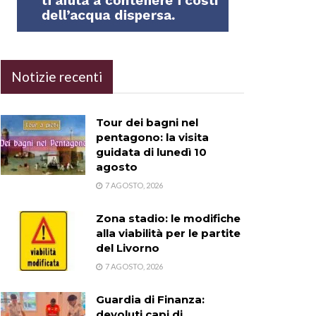
Notizie recenti
Tour dei bagni nel
pentagono: la visita
guidata di lunedì 10
agosto
7 AGOSTO, 2026
Zona stadio: le modifiche
alla viabilità per le partite
del Livorno
7 AGOSTO, 2026
Guardia di Finanza:
devoluti capi di