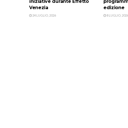
iniziative durante Effetto
programma
Venezia
edizione
24 LUGLIO, 2026
8 LUGLIO, 202