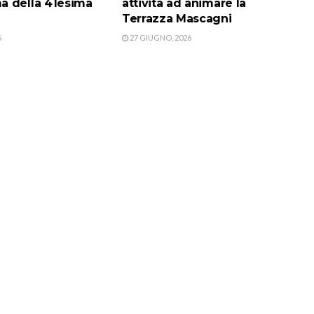
 della 41esima
attività ad animare la
Terrazza Mascagni
6
27 GIUGNO, 2026