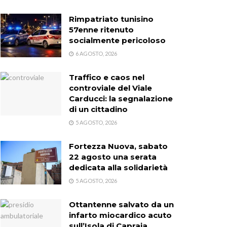
Rimpatriato tunisino
57enne ritenuto
socialmente pericoloso
6 AGOSTO, 2026
Traffico e caos nel
controviale del Viale
Carducci: la segnalazione
di un cittadino
5 AGOSTO, 2026
Fortezza Nuova, sabato
22 agosto una serata
dedicata alla solidarietà
5 AGOSTO, 2026
Ottantenne salvato da un
infarto miocardico acuto
sull’Isola di Capraia