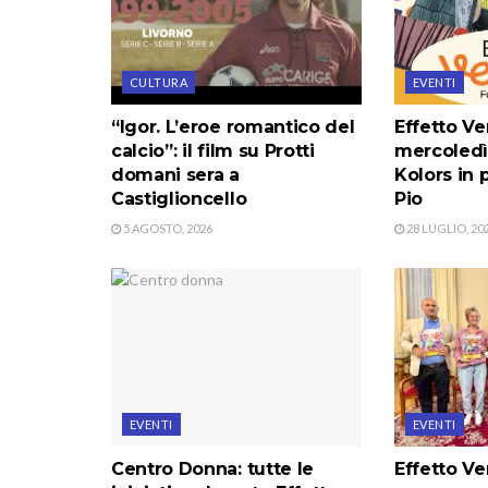
CULTURA
EVENTI
“Igor. L’eroe romantico del
Effetto Ve
calcio”: il film su Protti
mercoledì
domani sera a
Kolors in 
Castiglioncello
Pio
5 AGOSTO, 2026
28 LUGLIO, 20
EVENTI
EVENTI
Centro Donna: tutte le
Effetto Ve