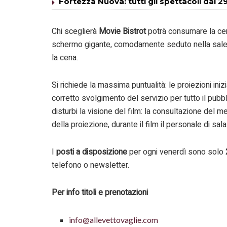
Fortezza Nuova: tutti gli spettacoli dal 29
Chi sceglierà
Movie Bistrot
potrà consumare la cen
schermo gigante, comodamente seduto nella salett
la cena.
Si richiede la massima puntualità: le proiezioni ini
corretto svolgimento del servizio per tutto il pubbli
disturbi la visione del film: la consultazione del me
della proiezione, durante il film il personale di sala
I
posti a disposizione
per ogni venerdì sono solo
telefono o newsletter.
Per info titoli e prenotazioni
info@allevettovaglie.com