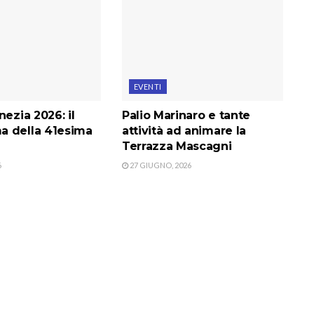
EVENTI
nezia 2026: il
Palio Marinaro e tante
 della 41esima
attività ad animare la
Terrazza Mascagni
6
27 GIUGNO, 2026