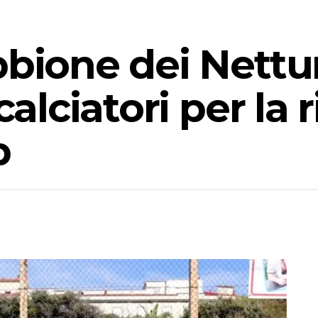
bbione dei Nettu
calciatori per la 
p