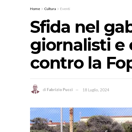
Home
Cultura
Eventi
Sfida nel ga
giornalisti e 
contro la Fo
di
Fabrizio Pucci
18 Luglio, 2024