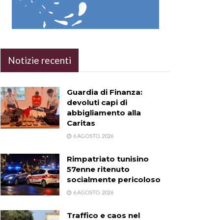
Notizie recenti
Guardia di Finanza:
devoluti capi di
abbigliamento alla
Caritas
6 AGOSTO, 2026
Rimpatriato tunisino
57enne ritenuto
socialmente pericoloso
6 AGOSTO, 2026
Traffico e caos nel