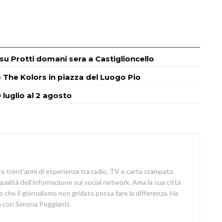
m su Protti domani sera a Castiglioncello
o The Kolors in piazza del Luogo Pio
 luglio al 2 agosto
re trent'anni di esperienza tra radio, TV e carta stampata.
 qualità dell'informazione sui social network. Ama la sua città
e che il giornalismo non gridato possa fare la differenza. Ha
 con Simona Poggianti.