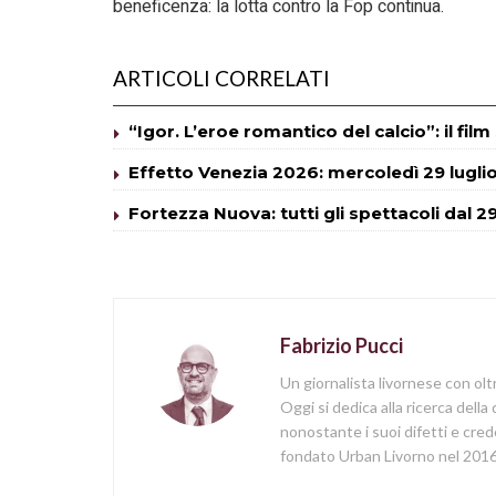
beneficenza: la lotta contro la Fop continua.
ARTICOLI CORRELATI
“Igor. L’eroe romantico del calcio”: il fil
Effetto Venezia 2026: mercoledì 29 lugli
Fortezza Nuova: tutti gli spettacoli dal 29
Fabrizio Pucci
Un giornalista livornese con olt
Oggi si dedica alla ricerca della
nonostante i suoi difetti e cred
fondato Urban Livorno nel 2016