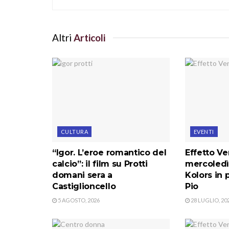
Altri
Articoli
CULTURA
EVENTI
“Igor. L’eroe romantico del
Effetto Ve
calcio”: il film su Protti
mercoledì
domani sera a
Kolors in 
Castiglioncello
Pio
5 AGOSTO, 2026
28 LUGLIO, 20