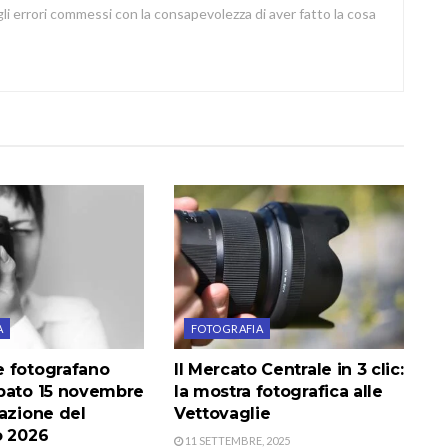
i errori commessi con la consapevolezza di aver fatto la cosa
A
FOTOGRAFIA
 fotografano
Il Mercato Centrale in 3 clic:
bato 15 novembre
la mostra fotografica alle
azione del
Vettovaglie
o 2026
11 SETTEMBRE, 2025