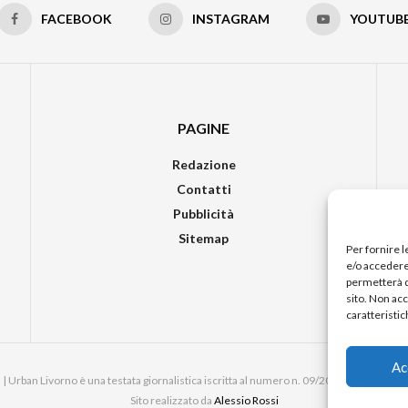
FACEBOOK
INSTAGRAM
YOUTUB
PAGINE
Redazione
Contatti
Pubblicità
Sitemap
Per fornire 
e/o accedere 
permetterà d
sito. Non ac
caratteristic
Ac
 Urban Livorno è una testata giornalistica iscritta al numero n. 09/2018 del Registro
Sito realizzato da
Alessio Rossi