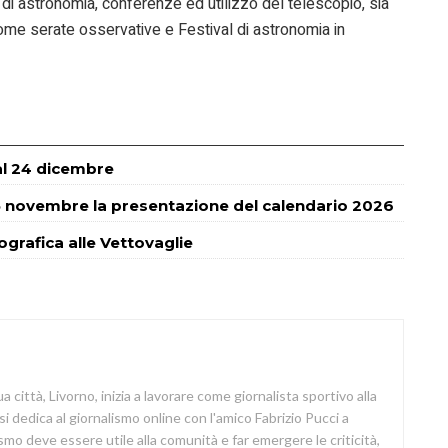
di astronomia, conferenze ed utilizzo del telescopio, sia
come serate osservative e Festival di astronomia in
 al 24 dicembre
 novembre la presentazione del calendario 2026
tografica alle Vettovaglie
a città, Livorno, inizia a lavorare come giornalista sportivo alla
si dedica al giornalismo online con l'amico Fabrizio Pucci a
lismo deve essere utile alla comunità e far emergere le criticità,