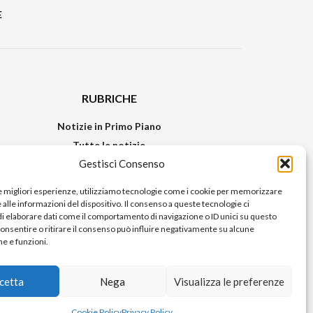
E
RUBRICHE
Notizie in Primo Piano
Tutte le notizie
Gestisci Consenso
Urban Video
Livorno FAQs
le migliori esperienze, utilizziamo tecnologie come i cookie per memorizzare
alle informazioni del dispositivo. Il consenso a queste tecnologie ci
i elaborare dati come il comportamento di navigazione o ID unici su questo
consentire o ritirare il consenso può influire negativamente su alcune
he e funzioni.
cetta
Nega
Visualizza le preferenze
 Stampa del Tribunale di Livorno
Cookie Policy
Privacy Policy