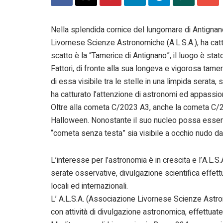
Nella splendida cornice del lungomare di Antignan
Livornese Scienze Astronomiche (A.L.S.A.), ha catt
scatto è la “Tamerice di Antignano”, il luogo è sta
Fattori, di fronte alla sua longeva e vigorosa tame
di essa visibile tra le stelle in una limpida serat
ha catturato l’attenzione di astronomi ed appassion
Oltre alla cometa C/2023 A3, anche la cometa C/
Halloween. Nonostante il suo nucleo possa essersi
“cometa senza testa” sia visibile a occhio nudo dal
L’interesse per l’astronomia è in crescita e l’A.L.
serate osservative, divulgazione scientifica effett
locali ed internazionali.
L’ A.L.S.A. (Associazione Livornese Scienze Astrono
con attività di divulgazione astronomica, effettua