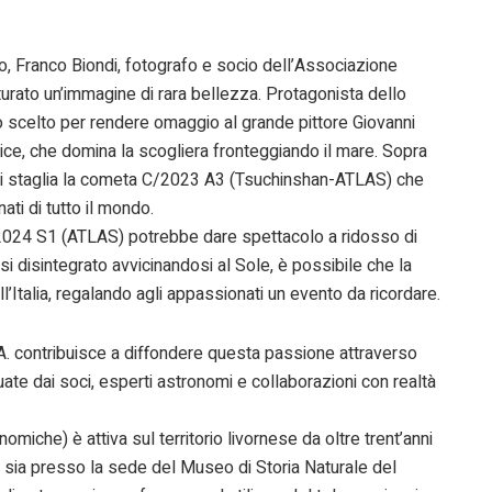
o, Franco Biondi, fotografo e socio dell’Associazione
urato un’immagine di rara bellezza. Protagonista dello
to scelto per rendere omaggio al grande pittore Giovanni
rice, che domina la scogliera fronteggiando il mare. Sopra
a, si staglia la cometa C/2023 A3 (Tsuchinshan-ATLAS) che
ati di tutto il mondo.
2024 S1 (ATLAS) potrebbe dare spettacolo a ridosso di
 disintegrato avvicinandosi al Sole, è possibile che la
l’Italia, regalando agli appassionati un evento da ricordare.
S.A. contribuisce a diffondere questa passione attraverso
uate dai soci, esperti astronomi e collaborazioni con realtà
miche) è attiva sul territorio livornese da oltre trent’anni
te sia presso la sede del Museo di Storia Naturale del