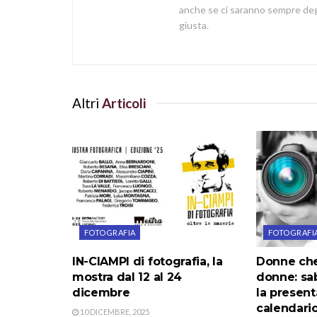
anche se ci saranno sempre degl
giusta.
Altri
Articoli
FOTOGRAFIA
FOTOGRAFI
IN-CIAMPI di fotografia, la
Donne che
mostra dal 12 al 24
donne: sa
dicembre
la present
calendari
10 DICEMBRE, 2025