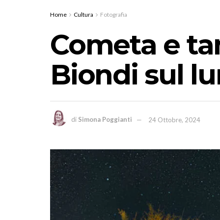
Home
Cultura
Fotografia
Cometa e tam
Biondi sul 
di
Simona Poggianti
24 Ottobre, 2024