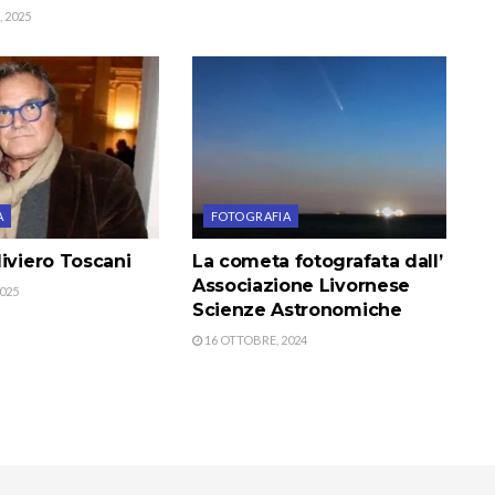
 2025
A
FOTOGRAFIA
iviero Toscani
La cometa fotografata dall’
Associazione Livornese
025
Scienze Astronomiche
16 OTTOBRE, 2024