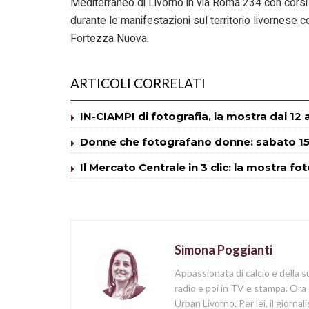
Mediterraneo di Livorno in via Roma 234 con corsi 
durante le manifestazioni sul territorio livornese 
Fortezza Nuova.
ARTICOLI CORRELATI
IN-CIAMPI di fotografia, la mostra dal 12
Donne che fotografano donne: sabato 15
Il Mercato Centrale in 3 clic: la mostra fo
Simona Poggianti
Appassionata di calcio e della su
radio e poi in TV e stampa. Ora 
Urban Livorno. Per lei, il giorna