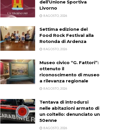
dell’Unione Sportiva
Livorno
8 AGOSTO, 2026
Settima edizione del
Food Rock Festival alla
Rotonda di Ardenza
8 AGOSTO, 2026
Museo civico “G. Fattori”:
ottenuto il
riconoscimento di museo
a rilevanza regionale
8 AGOSTO, 2026
Tentava di introdursi
nelle abitazioni armato di
un coltello: denunciato un
50enne
8 AGOSTO, 2026