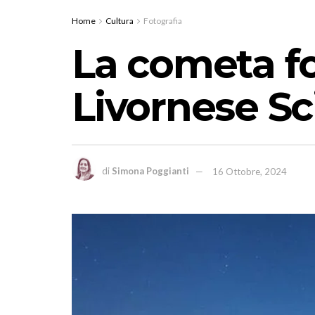
Home
Cultura
Fotografia
La cometa fo
Livornese S
di
Simona Poggianti
16 Ottobre, 2024