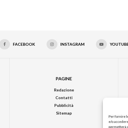
FACEBOOK
INSTAGRAM
YOUTUB
PAGINE
Redazione
Contatti
Pubblicità
Sitemap
Per fornire 
e/o accedere 
permetterà d