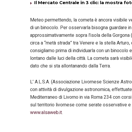
Il Mercato Centrale in 3 clic: la mostra fo
Meteo permettendo, la cometa è ancora visibile ver
di un binocolo. Per osservarla bisogna guardare in 
approssimativamente sopra l’isola della Gorgona (è
circa a “metà strada” tra Venere e la stella Arturo, d
consigliamo prima di individuarla con un binocolo e
lontano dalle luci della città. La cometa sarà visib
dato che si sta allontanando dalla Terra.
L’ A.L.S.A. (Associazione Livornese Scienze Astrono
con attività di divulgazione astronomica, effettua
Mediterraneo di Livorno in via Roma 234 con corsi
sul territorio livornese come serate osservative e
www.alsaweb.it
.