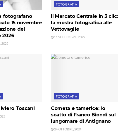
A
FOTOGRAFIA
 fotografano
Il Mercato Centrale in 3 clic:
bato 15 novembre
la mostra fotografica alle
azione del
Vettovaglie
o 2026
11 SETTEMBRE, 2025
 2025
A
FOTOGRAFIA
iviero Toscani
Cometa e tamerice: lo
scatto di Franco Biondi sul
025
lungomare di Antignano
24 OTTOBRE, 2024