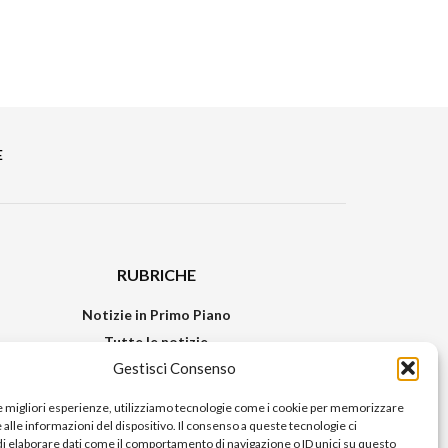
E
RUBRICHE
Notizie in Primo Piano
Tutte le notizie
Gestisci Consenso
Urban Video
Livorno FAQs
le migliori esperienze, utilizziamo tecnologie come i cookie per memorizzare
alle informazioni del dispositivo. Il consenso a queste tecnologie ci
i elaborare dati come il comportamento di navigazione o ID unici su questo